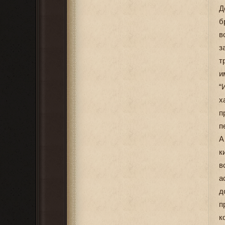
Д
б
в
з
т
и
“
х
п
п
А
к
в
а
д
п
к