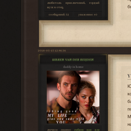
любитель приключений, гордый
б
муж и отец.
сообщений:
52
уважение:
+0
2018-05-15 12:46:36
SIBREN VAN DER REIJDEN
daddy is home
Y
Ю
к
б
п
М
н
личное звание:
сибрен ван дер