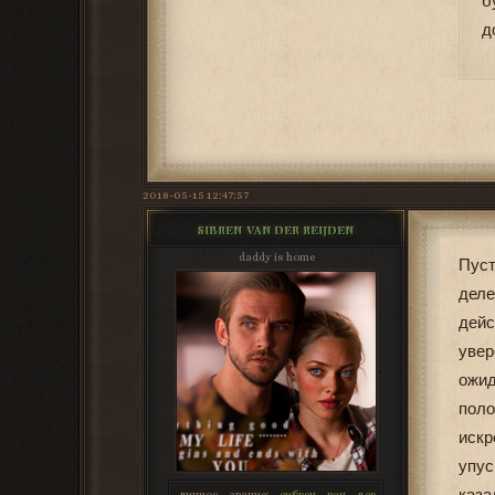
б
д
2018-05-15 12:47:57
SIBREN VAN DER REIJDEN
daddy is home
Пуст
дел
дейс
увер
ожид
поло
искр
упус
каза
личное звание:
сибрен ван дер