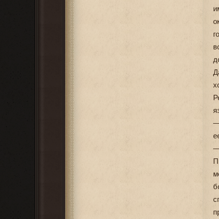
и
о
г
в
д
Д
х
Р
я
—
е
—
П
м
б
с
п