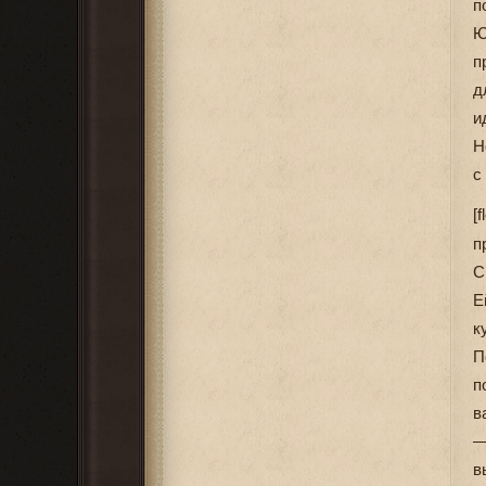
п
Ю
п
д
и
Н
с
[f
п
С
Е
к
П
п
в
—
в