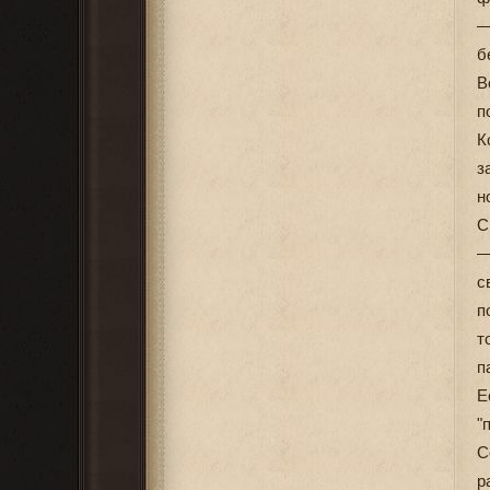
—
б
В
п
К
з
н
С
—
с
п
т
п
Е
"
С
р