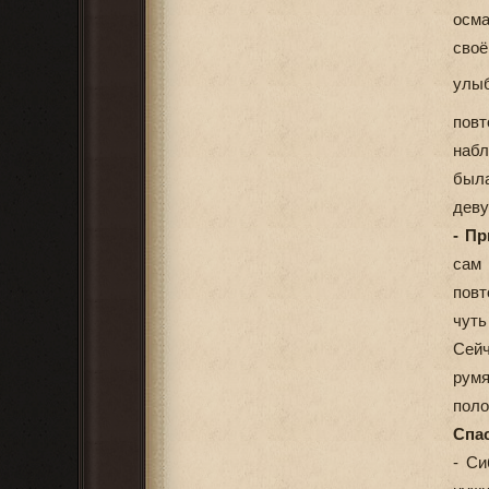
осма
своё
улыб
повт
набл
была
деву
- Пр
сам 
повт
чуть
Сейч
рум
поло
Спас
- Си