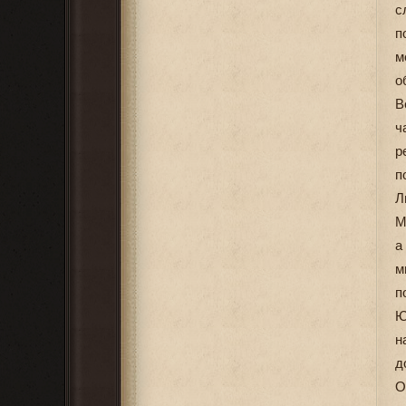
с
п
м
о
В
ч
р
п
Л
М
а
м
п
Ю
н
д
О