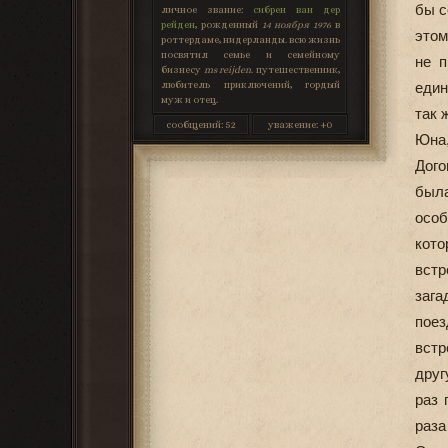
бы с
личное звание:
сибрен ван дер
рейден
, рожденный
14 ноября 1976
в
этом
роттердаме, нидерланды. всю жизнь
посвятил семье и семейному
не п
бизнесу
ms reijden
. путешественник,
любитель приключений, гордый
един
муж и отец.
так 
сообщений:
52
уважение:
+0
Юна,
Дого
была
особ
кото
вст
зага
поез
встр
друг
раз 
раза