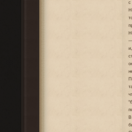
с
Н
т
п
Н
—
и
с
о
н
П
т
ч
“
п
В
б