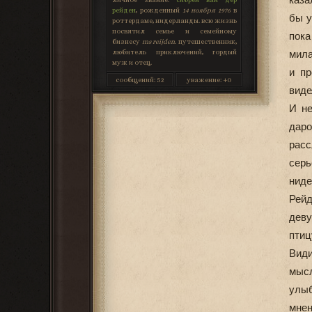
рейден
, рожденный
14 ноября 1976
в
бы у
роттердаме, нидерланды. всю жизнь
посвятил семье и семейному
пока
бизнесу
ms reijden
. путешественник,
любитель приключений, гордый
мила
муж и отец.
и пр
сообщений:
52
уважение:
+0
виде
И не
дар
расс
сер
ниде
Рей
деву
птиц
Види
мыс
улыб
мнен