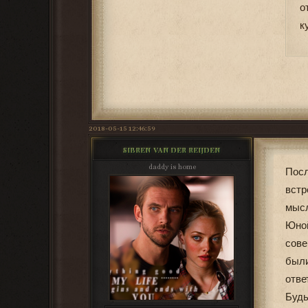
о
к
2018-05-15 12:46:59
SIBREN VAN DER REIJDEN
daddy is home
Посл
встр
мысл
Юной
сове
были
отве
Будь