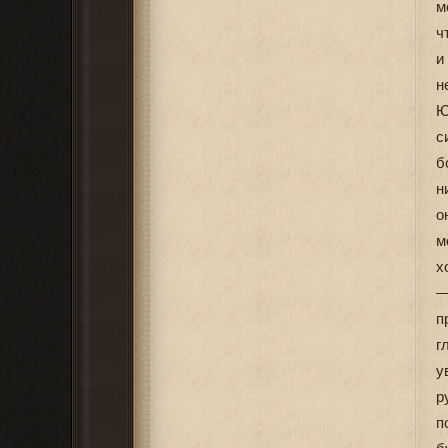
м
ч
и
н
Ю
с
б
н
о
м
х
—
п
г
у
р
п