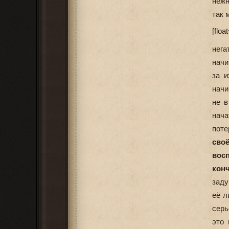
нежн
так 
[float
нега
начи
за и
начи
не в
нача
поте
своё
вос
конч
заду
её л
серь
это 