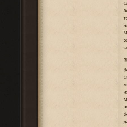
с
б
т
н
М
о
с
[f
б
с
м
и
М
н
б
д