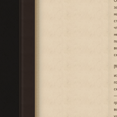
О
з
н
с
ч
н
п
в
с
[f
и
г
с
—
г
в
у