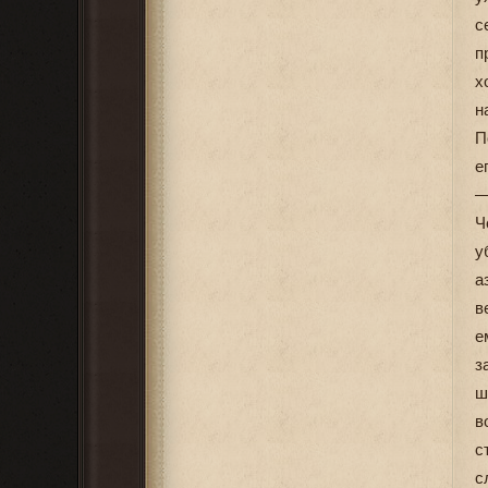
с
п
х
н
П
е
—
Ч
у
а
в
е
з
ш
в
с
с