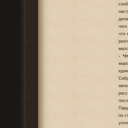
сооб
наст
дела
чего
что 
разг
мало
- Ч
мор
един
Сибр
явн
расс
посл
Пару
по с
угол