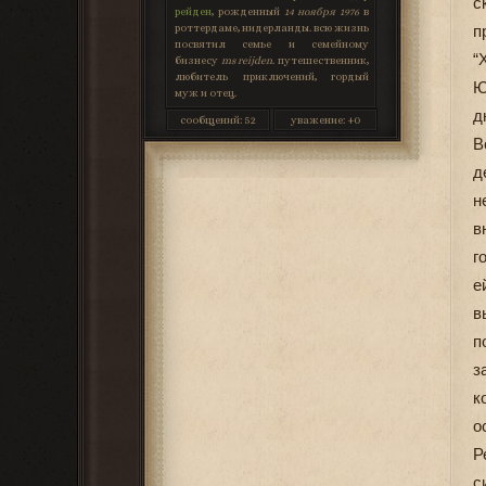
с
рейден
, рожденный
14 ноября 1976
в
роттердаме, нидерланды. всю жизнь
п
посвятил семье и семейному
“
бизнесу
ms reijden
. путешественник,
любитель приключений, гордый
Ю
муж и отец.
д
сообщений:
52
уважение:
+0
В
д
н
в
г
е
в
п
з
к
о
Р
с