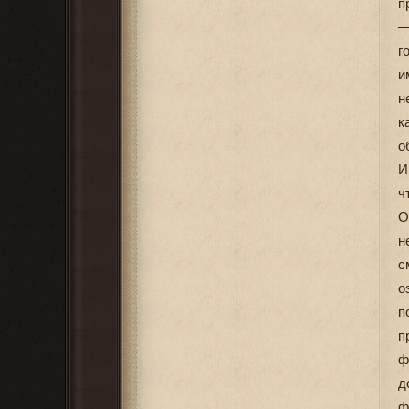
п
—
г
и
н
к
о
И
ч
О
н
с
о
п
п
ф
д
ф