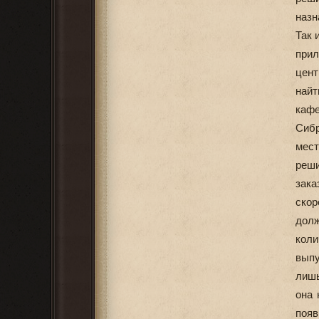
назн
Так 
прил
цент
найт
кафе
Сибр
мест
реши
зака
скор
дол
коли
выпу
лишь
она 
появ