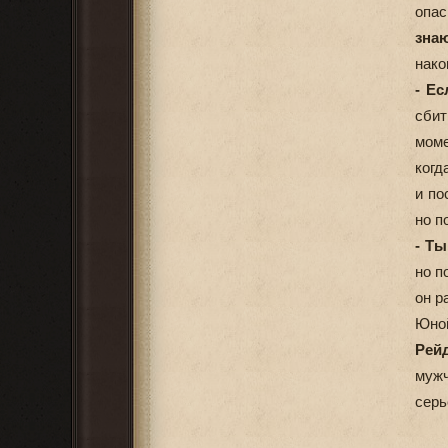
опас
знаю
нако
- Ес
сбит
моме
когд
и по
но п
- Т
но п
он р
Юной
Рейд
мужч
сер