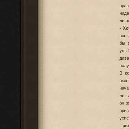
прав
ниде
лишь
- Хо
попы
бы э
улыб
дава
полу
В ко
окон
нача
лет 
он ж
прия
успе
Преж