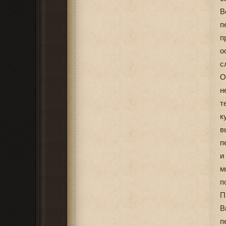
В
п
п
о
с
О
н
т
к
в
п
и
м
п
П
В
п