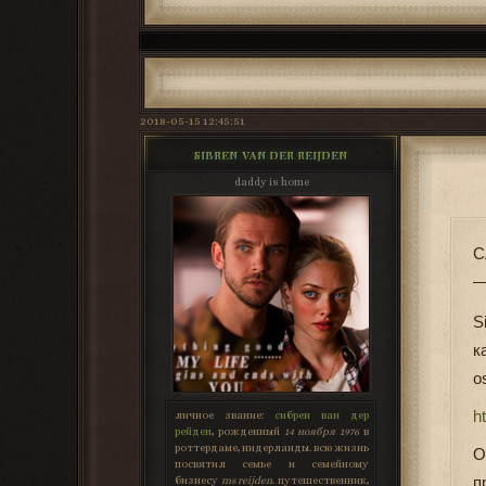
2018-05-15 12:45:51
SIBREN VAN DER REIJDEN
daddy is home
C
—
S
к
o
ht
личное звание:
сибрен ван дер
рейден
, рожденный
14 ноября 1976
в
роттердаме, нидерланды. всю жизнь
О
посвятил семье и семейному
п
бизнесу
ms reijden
. путешественник,