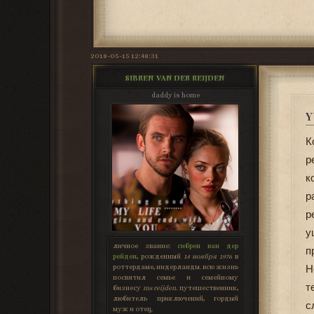
2018-05-15 12:48:31
SIBREN VAN DER REIJDEN
daddy is home
Y
К
р
к
р
р
у
личное звание:
сибрен ван дер
п
рейден
, рожденный
14 ноября 1976
в
роттердаме, нидерланды. всю жизнь
Н
посвятил семье и семейному
т
бизнесу
ms reijden
. путешественник,
любитель приключений, гордый
с
муж и отец.