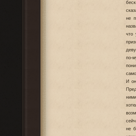
беск
сказ
не п
назв
что 
при
деву
по-м
пони
сам
И он
Пред
ними
хоте
возм
сейч
не 