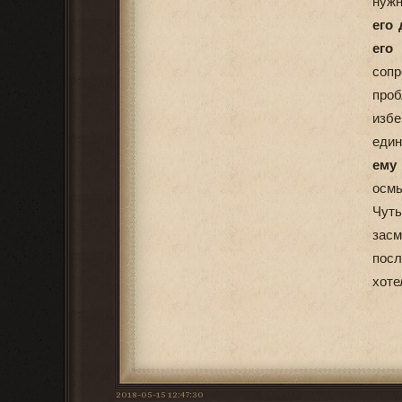
нужн
его 
его
соп
проб
избе
един
ему
осмы
Чуть
засм
посл
хоте
2018-05-15 12:47:30