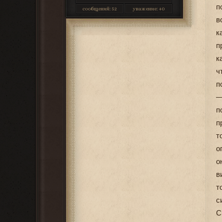
п
сообщений:
52
уважение:
+0
в
к
п
к
ч
п
—
п
п
т
о
о
в
т
с
С