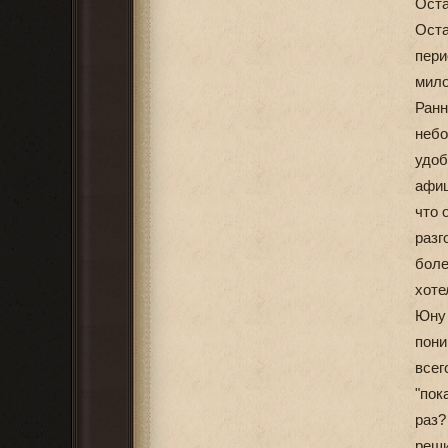
Оста
Ост
пер
мило
Ран
неб
удоб
афиш
что 
разг
боле
хоте
Юну 
пони
всег
"пок
раз?
реши