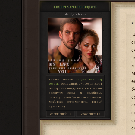
SIBREN VAN DER REIJDEN
daddy is home
Y
К
с
с
п
к
М
личное звание:
сибрен ван дер
е
рейден
, рожденный
14 ноября 1976
в
роттердаме, нидерланды. всю жизнь
б
посвятил семье и семейному
с
бизнесу
ms reijden
. путешественник,
любитель приключений, гордый
с
муж и отец.
с
сообщений:
52
уважение:
+0
с
с