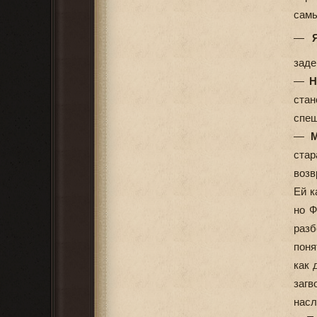
самы
—
заде
—
Н
стан
спеш
—
стар
возв
Ей к
но Ф
разб
поня
как 
заг
насл