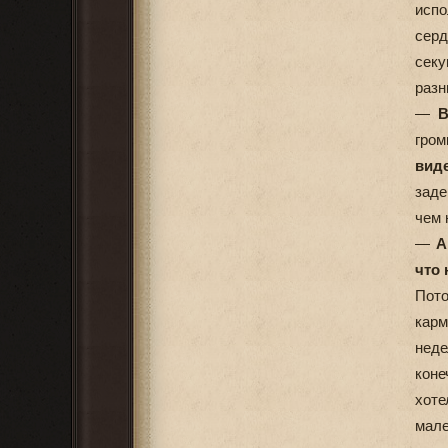
испо
серд
секу
разн
—
В
гром
виде
заде
чем 
—
А
что 
Пото
карм
нед
коне
хот
мале