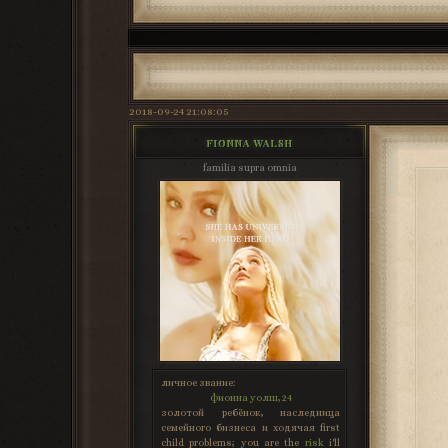
2018-09-24 21:08:05
FIONNA WALSH
familia supra omnia
личное звание:
фионна уолш, 24
золотой ребёнок, наследница
семейного бизнеса и ходячая first
child problems; you are the
risk
i'll