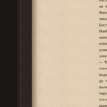
посп
на п
Фион
эмоц
Бест
МакМ
напо
поб
усм
элек
—
Т
что-
выдо
до т
выле
пару
что 
вери