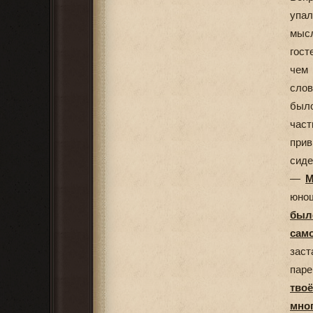
упал
мысл
гост
чем 
слов
было
част
при
сиде
—
М
юнош
было
сам
заст
пар
тво
мно