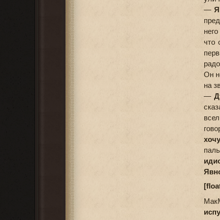
—
Я.
пред
него
что 
перв
радо
Он н
на з
—
Д
сказ
всел
гово
хоч
пал
идио
Явно
[floa
Мак
испу