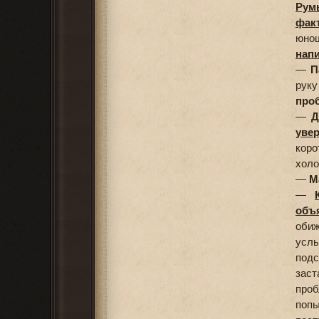
Румы
факт
юно
напи
—
П
рук
про
—
Д
уве
кор
холо
—
М
—
объя
обиж
услы
подс
заст
проб
поп