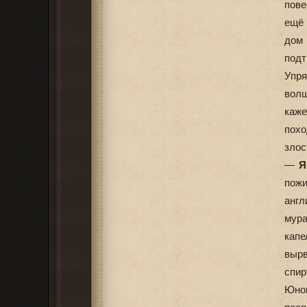
пове
ещё
дом 
подт
Упр
волш
каже
похо
злос
—
Я
пож
анг
мура
капе
вырв
спир
Юнош