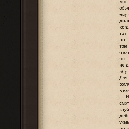
мог 
объя
ему 
долж
когд
тот 
попы
том,
что 
что 
не д
лбу,
Для 
взгл
в на
—
Н
смот
глуб
дейс
ухмы
прои