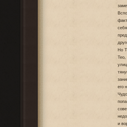
заме
Вспо
факт
себя
пред
друг
Но Т
Тео,
улиц
тяну
зани
его 
Чуд
попа
сове
недо
и во