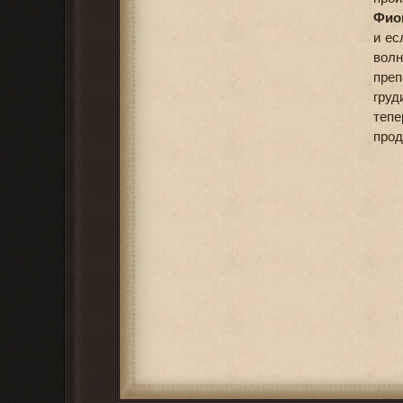
Фион
и ес
волн
преп
груд
теп
прод