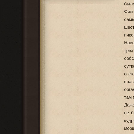
было
Фио
сам
шест
нико
Наве
трёх
собс
сутк
о ег
прав
орга
там 
Даже
не б
кудр
мор