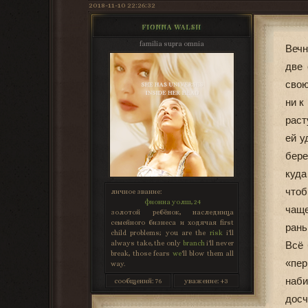
2018-11-10 22:26:32
FIONNA WALSH
familia supra omnia
Вечн
две 
свою
ни к
раст
ей у
бере
куда
чтоб
личное звание:
фионна уолш, 24
чаще
золотой ребёнок, наследница
семейного бизнеса и ходячая first
ран
child problems; you are the
risk
i'll
always take, the only
branch
i'll never
Всё 
break, those fears
we
'll blow them all
«пер
way.
наб
сообщений:
76
уважение:
+3
досч