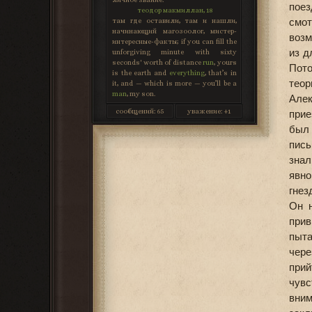
поез
теодор макмиллан, 18
смо
там где оставили, там и нашли,
начинающий магозоолог, мистер-
возм
интересные-факты; if you can fill the
из д
unforgiving minute with sixty
seconds' worth of distance
run
, yours
Пото
is the earth and
everything
, that’s in
тео
it, and — which is more — you’ll be a
man
, my son.
Алек
сообщений:
65
уважение:
+1
прие
был 
пись
знал
явно
гнез
Он н
прив
пыта
чере
прий
чувс
вни