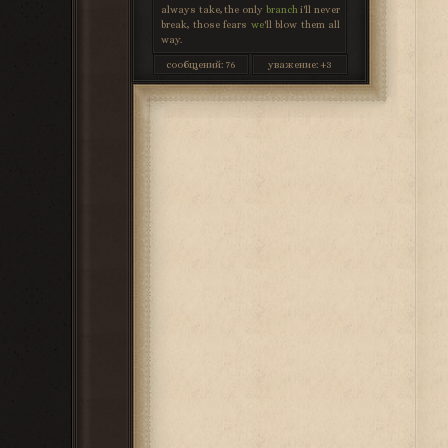
always take, the only
branch
i'll never
break, those fears
we
'll blow them all
way.
сообщений:
76
уважение:
+3