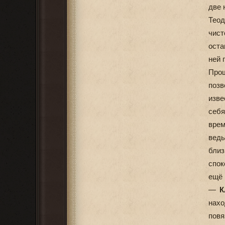
две 
Теод
чист
оста
ней 
Про
позв
изве
себя
врем
ведь
близ
спок
ещё 
—
К
нах
повя