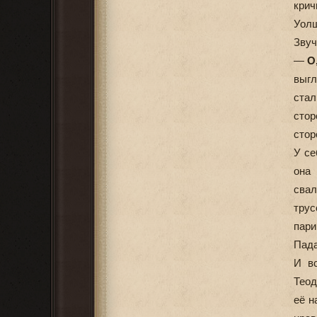
кри
Уолш
Звуч
—
О
выгл
ста
стор
стор
У се
она
свал
трус
пари
Пада
И вс
Теод
её н