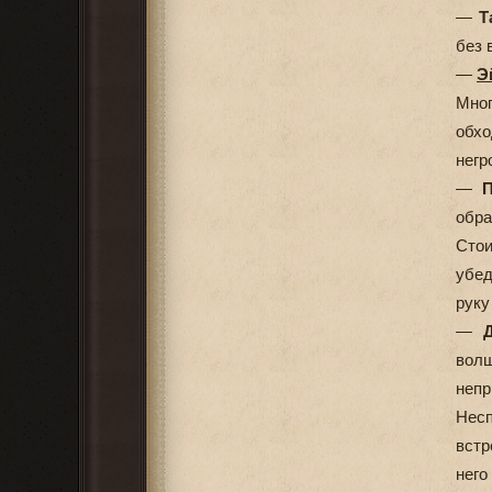
—
Т
без 
—
Э
Мног
обх
негр
—
обра
Стои
убед
руку
—
волш
непр
Несп
встр
него