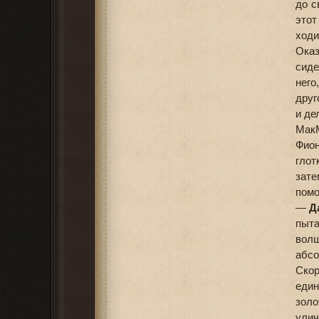
до с
этот
ходи
Оказ
сиде
него
друг
и де
МакМ
Фион
глот
зате
пом
—
Д
пыт
волш
абсо
Ско
един
золо
улич