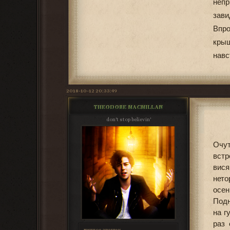
неп
зави
Впро
крыш
навс
2018-10-12 20:33:49
THEODORE MACMILLAN
don't stop believin'
Очут
вст
вися
нето
осен
Подн
на г
раз 
личное звание: