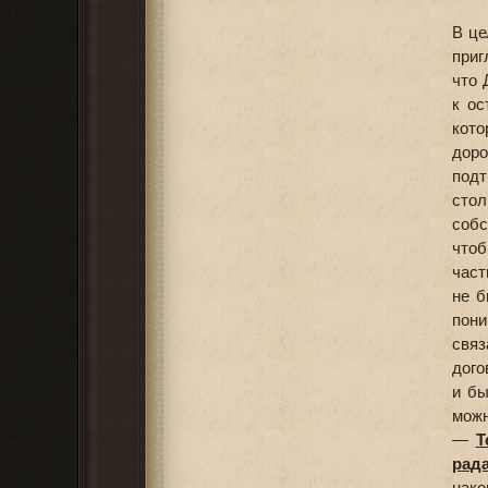
В це
приг
что 
к ос
кото
доро
подт
сто
собс
чтоб
част
не б
пони
связ
дого
и бы
можн
—
Т
рада
нако