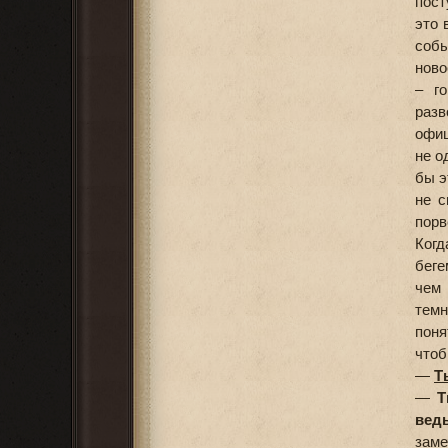
пост
это 
собы
ново
– г
разв
офиц
не о
бы э
не с
порв
Когд
беге
чем
темн
поня
чтоб
—
Т
—
Т
ведь
заме