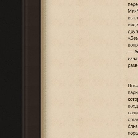
пер
МакМ
выгл
виде
друг
«
Веш
вопр
—
У
изна
разв
Пока
парн
кот
воо
начи
орга
близ
пора