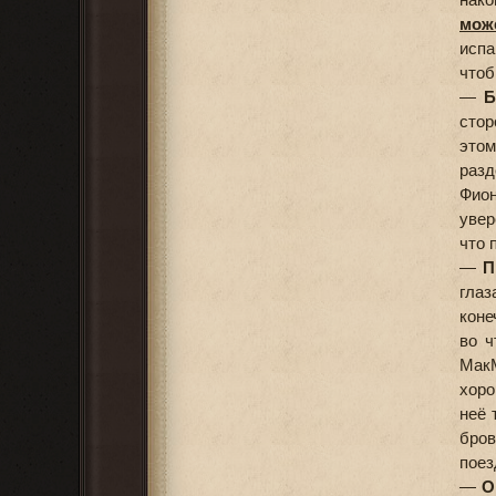
мож
испа
чтоб
—
Б
стор
этом
разд
Фион
увер
что 
—
П
глаз
коне
во ч
МакМ
хоро
неё 
бров
поез
—
О