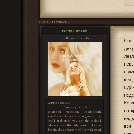
2018-10-10 00:50:55
FIONNA WALSH
familia supra omnia
Сон 
деву
лезл
перв
шумо
ког
Един
неде
Коро
личное звание:
фионна уолш, 24
на к
золотой ребёнок, наследница
семейного бизнеса и ходячая first
ведь
child problems; you are the
risk
i'll
always take, the only
branch
i'll never
всё 
break, those fears
we
'll blow them all
прив