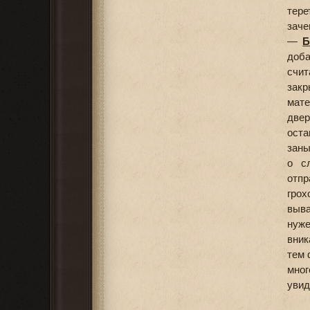
тере
заче
—
Б
доба
счи
закр
мате
двер
оста
заны
о с
отпр
грох
выв
нуже
вник
тем 
мног
увид