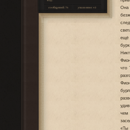
way.
Она 
сообщений:
76
уважение:
+3
без
сле
свет
ещё 
бурк
Ник
Фион
что 
разг
Фион
бурл
разв
удив
чем 
засе
«Ты 