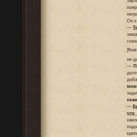
закл
понр
негр
Он х
—
Т
закр
сказ
[floa
не д
—
П
долг
доб
може
зади
скаж
—
Б
что
нако
подо
кре