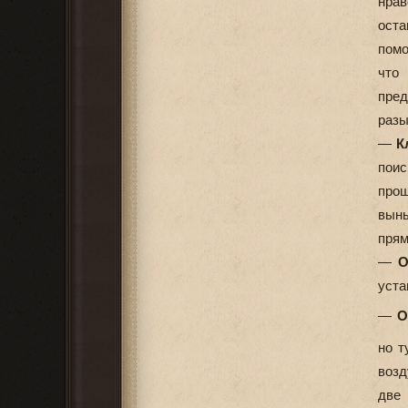
нра
оста
помо
что
пред
разы
—
К
поис
про
выны
прям
—
О
уста
—
О
но т
возд
две 