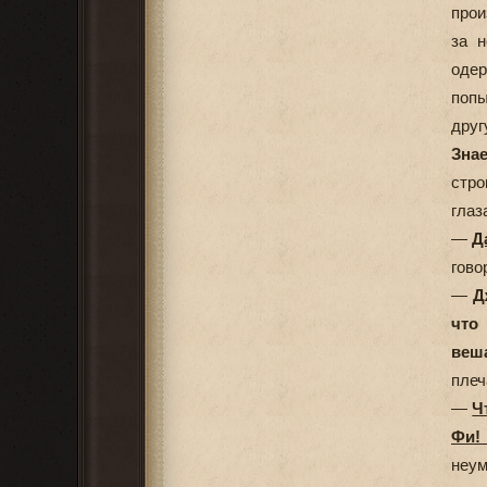
прои
за н
оде
попы
дру
Зна
стро
глаз
—
Д
гово
—
Д
что
веш
плеч
—
Ч
Фи!
неум