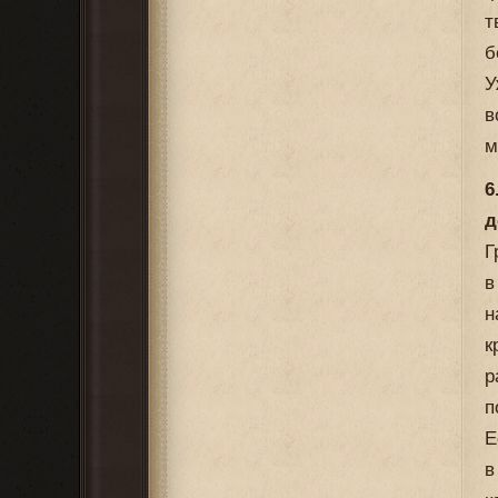
т
б
У
в
м
6
д
Г
в
н
к
р
п
Е
в