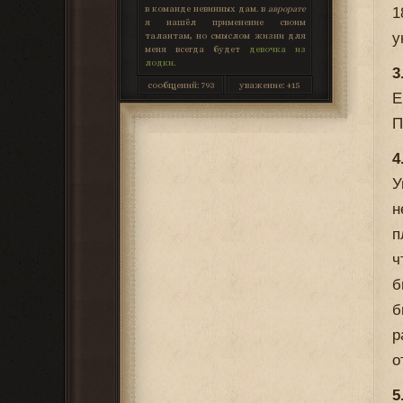
в команде невинных дам. в
аврорате
1
я нашёл применение своим
у
талантам, но смыслом жизни для
меня всегда будет
девочка из
лодки
.
3
сообщений:
793
уважение:
+15
E
П
4
У
н
п
ч
б
б
р
о
5