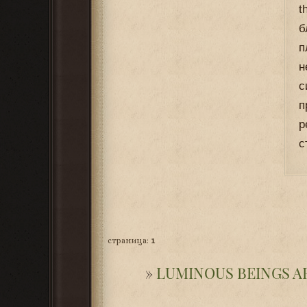
t
б
п
н
с
п
р
с
страница:
1
»
LUMINOUS BEINGS ARE