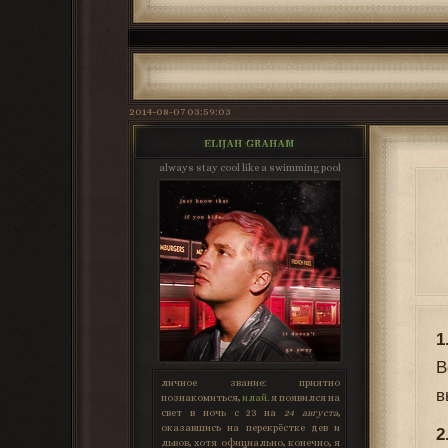
2014-08-07 03:59:03
ELIJAH GRAHAM
always stay cool like a swimming pool
1
В
личное звание:
приятно
в
познакомиться,
илай
. я появился на
свет в ночь с 23 на
24 августа
,
оказавшись на перекрёстке дев и
2
львов, хотя официально, конечно, я