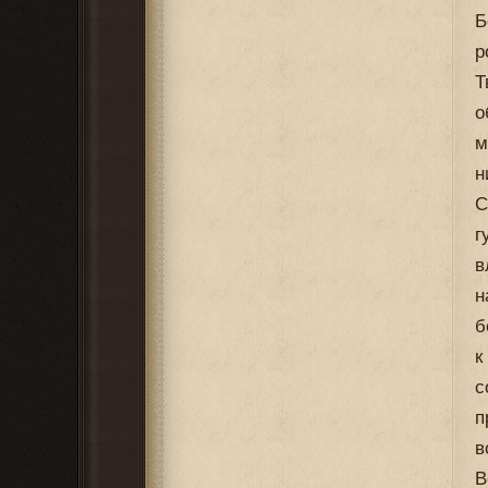
Б
р
Т
о
м
н
С
г
в
н
б
к
с
п
в
В