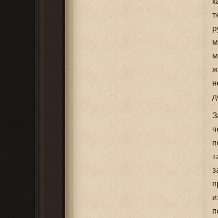
к
т
р
м
м
ж
н
д
З
ч
п
т
з
п
и
п