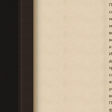
П
с
н
н
в
в
и
И
д
п
с
ж
у
в
П
ф