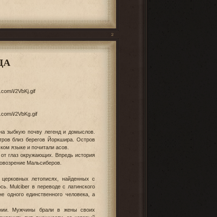
2
ДА
на зыбкую почву легенд и домыслов.
стров близ берегов Йоркшира. Остров
ком языке и почитали асов.
от глаз окружающих. Впредь история
ровозрение Мальсиберов.
 церковных летописях, найденных с
ь. Mulciber в переводе с латинского
не одного единственного человека, а
нии. Мужчины брали в жены своих