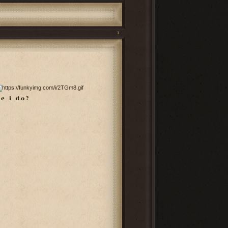
1
k e i d o
?