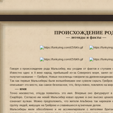
ПРОИСХОЖДЕНИЕ РО
— легенды и факты —
Говоря о происхождение рода Мальсибер, мы уходим от фактов и ступаем 
Известно одно: в X веке народ, прибывший из-за Северного моря, занял о
получил название — Грейрок. Новые поселенцы говорили на древнескандинавс
Так как первые Мальсиберы были волшебниками они сумели скрыть Грейрок 
описывает это место, как самое безопасное, что, безусловно, повлияло на ми
— имя
Точно неизвестно, откуда появилось это имя. Впервые оно фигурирует в
Скарборо. Согласно им некий Мальсибер ковал оружие и оно высоко ценилос
означает вулкан. Можно предположить, что жители Альбиона так нарекали 
группу людей, живущих на Грейроке и славившихся кузнечным делом.
Мальсиберы жили обособленно и не ассимилировали с жителями Брита