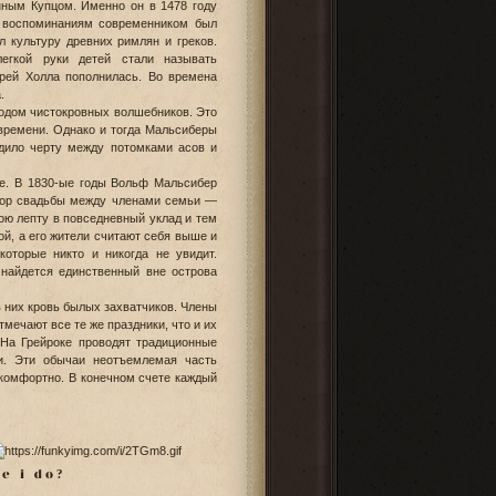
нным Купцом. Именно он в 1478 году
о воспоминаниям современником был
л культуру древних римлян и греков.
егкой руки детей стали называть
Грей Холла пополнилась. Во времена
.
одом чистокровных волшебников. Это
 времени. Однако и тогда Мальсиберы
одило черту между потомками асов и
ке. В 1830-ые годы Вольф Мальсибер
 пор свадьбы между членами семьи —
ою лепту в повседневный уклад и тем
й, а его жители считают себя выше и
оторые никто и никогда не увидит.
 найдется единственный вне острова
 них кровь былых захватчиков. Члены
ечают все те же праздники, что и их
 На Грейроке проводят традиционные
и. Эти обычаи неотъемлемая часть
комфортно. В конечном счете каждый
k e i d o
?