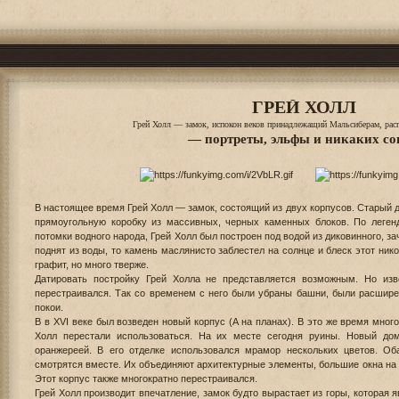
ГРЕЙ ХОЛЛ
Грей Холл — замок, испокон веков принадлежащий Мальсиберам, рас
— портреты, эльфы и никаких с
В настоящее время Грей Холл — замок, состоящий из двух корпусов. Старый д
прямоугольную коробку из массивных, черных каменных блоков. По леген
потомки водного народа, Грей Холл был построен под водой из диковинного, за
поднят из воды, то камень маслянисто заблестел на солнце и блеск этот нико
графит, но много тверже.
Датировать постройку Грей Холла не представляется возможным. Но изв
перестраивался. Так со временем с него были убраны башни, были расшир
покои.
В в XVI веке был возведен новый корпус (A на планах). В это же время мно
Холл перестали использоваться. На их месте сегодня руины. Новый д
оранжереей. В его отделке использовался мрамор нескольких цветов. Об
смотрятся вместе. Их объединяют архитектурные элементы, большие окна на 
Этот корпус также многократно перестраивался.
Грей Холл производит впечатление, замок будто вырастает из горы, которая 