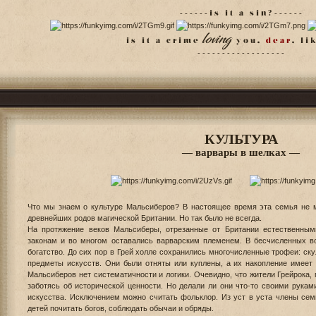
- - - - - - i s i t a s i n
?
- - - - - -
loving
i s i t a c r i m e
y o u ,
d e a r
, l i 
- - - - - - - - - - - - - - - - - -
КУЛЬТУРА
— варвары в шелках —
Что мы знаем о культуре Мальсиберов? В настоящее время эта семья не м
древнейших родов магической Британии. Но так было не всегда.
На протяжение веков Мальсиберы, отрезанные от Британии естественным
законам и во многом оставались варварским племенем. В бесчисленных в
богатство. До сих пор в Грей холле сохранились многочисленные трофеи: ску
предметы искусств. Они были отняты или куплены, а их накопление имеет 
Мальсиберов нет систематичности и логики. Очевидно, что жители Грейрока, 
заботясь об исторической ценности. Но делали ли они что-то своими рука
искусства. Исключением можно считать фольклор. Из уст в уста члены сем
детей почитать богов, соблюдать обычаи и обряды.