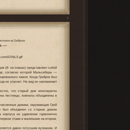
4
положен на Грейроке
ов —
ом (B на планах) представляет собой
де, согласно которой Мальсиберы —
чарованного камня. Когда Грейрок был
гда не угаснет. На вид он напоминает
естно, что старый дом многократно
ены лестницы, комнаты объединены в
гочисленные домики, окружающие Грей
ом был объединен со старым домом
а корпуса на удивление гармонично
первом этаже и маленькие на втором.
является давно потухшим вулканом. И