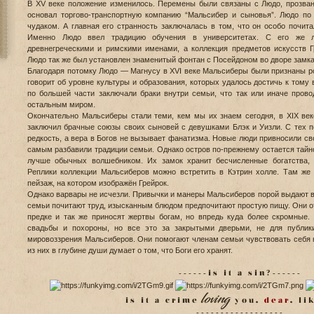
В XV веке положение изменилось. Перемены были связаны с Людо, прозва
основал торгово-транспортную компанию “Мальсибер и сыновья”. Людо п
чудаком. А главная его странность заключалась в том, что он особо почита
Именно Людо ввел традицию обучения в университетах. С его же л
древнегреческими и римскими именами, а коллекция предметов искусств 
Людо так же был установлен знаменитый фонтан с Посейдоном во дворе замка
Благодаря потомку Людо — Магнусу в XVI веке Мальсиберы были признаны р
говорит об уровне культуры и образования, которых удалось достичь к тому
по большей части заключали браки внутри семьи, что так или иначе пров
остальным миром.
Окончательно Мальсиберы стали теми, кем мы их знаем сегодня, в XIX ве
заключил брачные союзы своих сыновей с девушками Блэк и Уизли. С тех
редкость, а вера в Богов не вызывает фанатизма. Новые люди привносили св
самым разбавили традиции семьи. Однако остров по-прежнему остается тайно
лучше обычных волшебником. Их замок хранит бесчисленные богатства, к
Реплики коллекции Мальсиберов можно встретить в Кэтрин холле. Там же
пейзаж, на котором изображён Грейрок.
Однако варвары не исчезли. Привычки и манеры Мальсиберов порой выдают в
семьи почитают труд, изысканным блюдом предпочитают простую пищу. Они отм
предке и так же приносят жертвы богам, но впредь куда более скромные.
свадьбы и похороны, но все это за закрытыми дверьми, не для публик
мировоззрения Мальсиберов. Они помогают членам семьи чувствовать себя 
из них в глубине души думает о том, что Боги его хранят.
- - - - - - i s i t a s i n
?
- - - - - -
loving
i s i t a c r i m e
y o u ,
d e a r
, l i 
- - - - - - - - - - - - - - - - - -