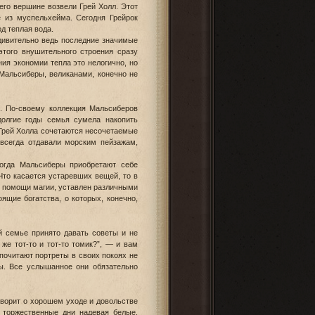
его вершине возвели Грей Холл. Этот
 из муспельхейма. Сегодня Грейрок
д теплая вода.
удивительно ведь последние значимые
этого внушительного строения сразу
ия экономии тепла это нелогично, но
 Мальсиберы, великанами, конечно не
ы. По-своему коллекция Мальсиберов
долгие годы семья сумела накопить
 Грей Холла сочетаются несочетаемые
 всегда отдавали морским пейзажам,
когда Мальсиберы приобретают себе
Что касается устаревших вещей, то в
и помощи магии, уставлен различными
ящие богатства, о которых, конечно,
й семье принято давать советы и не
 же тот-то и тот-то томик?”, — и вам
почитают портреты в своих покоях не
ны. Все услышанное они обязательно
говорит о хорошем уходе и довольстве
 торжественные дни надевая белые.