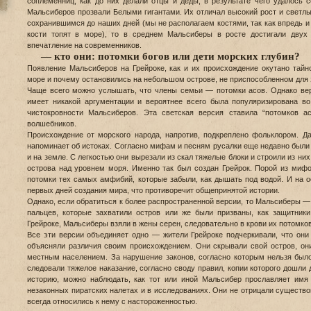
соплеменниц, как до них делали отцы и деды, в результате чего удалось 
Мальсиберов прозвали Белыми гигантами. Их отличал высокий рост и светлы
сохранившимся до наших дней (мы не располагаем костями, так как впредь и 
кости топят в море), то в среднем Мальсиберы в росте достигали двух 
впечатление на современников.
— кто они: потомки богов или дети морских глубин?
Появление Мальсиберов на Грейроке, как и их происхождение окутано тайн
море и почему остановились на небольшом острове, не приспособленном для 
Чаще всего можно услышать, что члены семьи — потомки асов. Однако ве
имеет никакой аргументации и вероятнее всего была популяризирована во
чистокровности Мальсиберов. Эта светская версия ставила “потомков 
волшебников.
Происхождение от морского народа, напротив, подкреплено фольклором. Д
напоминает об истоках. Согласно мифам и песням русалки еще недавно были 
и на земле. С легкостью они вырезали из скал тяжелые блоки и строили из ни
острова над уровнем моря. Именно так был создан Грейрок. Порой из ми
потомки тех самых амфибий, которые забыли, как дышать под водой. И на о
первых дней создания мира, что противоречит общепринятой истории.
Однако, если обратиться к более распространенной версии, то Мальсиберы —
пальцев, которые захватили остров или же были призваны, как защитник
Грейроке, Мальсиберы взяли в жены серен, следовательно в крови их потомков
Все эти версии объединяет одно — жители Грейроке подчеркивали, что они
объясняли различия своим происхождением. Они скрывали свой остров, он
местным населением. За нарушение законов, согласно которым нельзя было
следовали тяжелое наказание, согласно своду правил, копии которого дошли 
историю, можно наблюдать, как тот или иной Мальсибер прославляет имя
незаконных пиратских налетах и в исследованиях. Они не отрицали существо
всегда относились к нему с настороженностью.