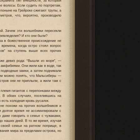
сохранить тип внешности, за который
е волосы. Если судить по портретам,
поныне на Грейроке сжигают трупы, а
метров, что, вероятно, производило
ой. Зачем эти волшебники пересекли
земледелия? И кто они были?
ра в божественное происхождение не
 времена, когда остро стоял вопрос
асов” на ступень выше всех прочих
аже девиз рода: “Вышли из моря”, —
амфибиями. Они жили как в воде, так
х подводные замки, а затем поднимали
фом можно понять, что Мальсиберы —
стров они не приплыли, а жили там с
 племя гигантов с перепонками между
и. В обоих случаях, поселившись на
 есть холодная кровь русалок.
 не похожи на прочих волшебников и
и долгое время не ассимилировали с
 даже говорить о семье с чужаками,
до наших дней. В то же время, изучая
 своей семьи на ратном поприще, в
вания мира за пределами острова, но