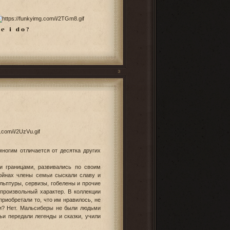
k e i d o
?
3
ногим отличается от десятка других
и границами, развивались по своим
ойнах члены семьи сыскали славу и
льптуры, сервизы, гобелены и прочие
произвольный характер. В коллекции
приобретали то, что им нравилось, не
ми? Нет. Мальсиберы не были людьми
ьи передали легенды и сказки, учили