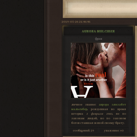
2019-05-26 21:46:46
AURORA MULCIBER
фрея
личное звание:
аврора элизабет
мальсибер
, рожденная во время
шторма
3 февраля 1980
, не по
законам людей, но по законом
богов ставшая женой своему брату.
сообщений:
29
уважение:
+0