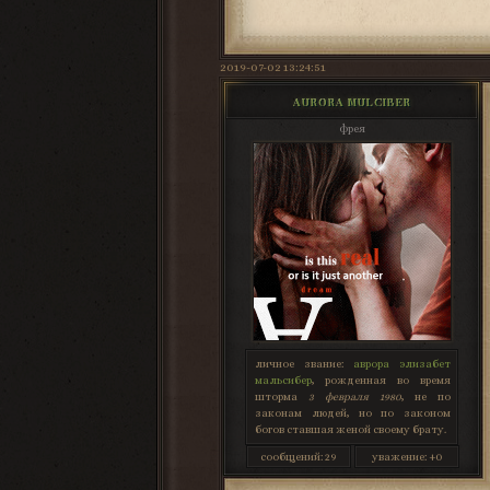
2019-07-02 13:24:51
AURORA MULCIBER
фрея
личное звание:
аврора элизабет
мальсибер
, рожденная во время
шторма
3 февраля 1980
, не по
законам людей, но по законом
богов ставшая женой своему брату.
сообщений:
29
уважение:
+0