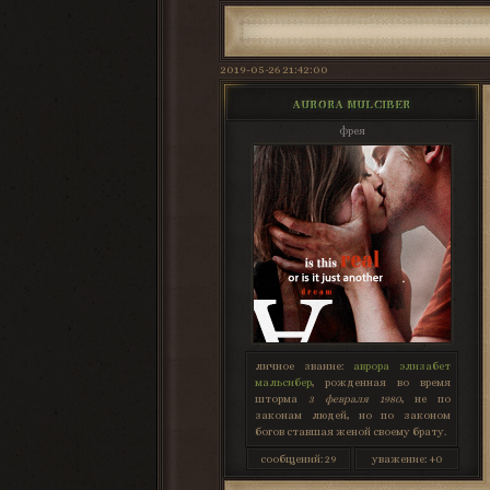
2019-05-26 21:42:00
AURORA MULCIBER
фрея
личное звание:
аврора элизабет
мальсибер
, рожденная во время
шторма
3 февраля 1980
, не по
законам людей, но по законом
богов ставшая женой своему брату.
сообщений:
29
уважение:
+0