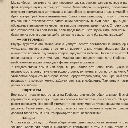
Мальсиберы, чье имя с латыни переводится, как вулкан, заняли остров и на 
факт породил шутку о том, что рыжие Мальсиберы — чертята, сбежавшие
окружают термальные источники, а в бассейнах на цокольном этаже круглый го
Архитектура Грей Холла незатейлива, ближе к георгеанскому стилю, что не 
изменения в строительстве замка были закончены в XVIII веке. При виде 
обращаешь внимание на чересчур высокие потолки, двери, окна. С точки зрен
все становится на свои места, если представить, что здесь жили великаны.
были, но их рост в среднем действительно выше, чем у большинства людей.
— интерьеры
Внутри двухэтажного замка можно увидеть богато обставленные интерьер
уникальна, однако увидеть ее могут исключительно члены фамилии. За 
множество полотен, скульптур, ковров, предметов мебели. Порой в комнатах
вещи, разные стили и культуры. Наибольшее предпочтение дети Грейрока
изображениям водного народа и фауны морей и океанов.
У каждого члена семьи или пары в Грей Холле есть свои покои. Даже 
недвижимость, живут вне стен родного дома, их комнаты остаются за ними. 
этой семье редко что-то выбрасывают. Чердак старого дома, расширенный пр
вещицами, в которых можно заблудиться, как в лабиринте. Там есть и насто
давно все забыли.
— портреты
Все помнят только портреты, а на Грейроке они особо общительные. В это
удивляйтесь, когда вслух, сидя за столом в библиотеке, вы спросите: “А где
разом подскажут. Это порой утомляет и поэтому многие члены фамилии пред
держать. Также известно, что портреты жуткие сплетники и лучшие шпио
доложат главе семьи. Так что приходится быть осторожными.
— эльфы
Что же касается слуг, то Мальсиберы очень ценят жирок на их тельцах, что 
эльфов. Ходят эти вполне счастливые коротышки в темно синих тогах, в