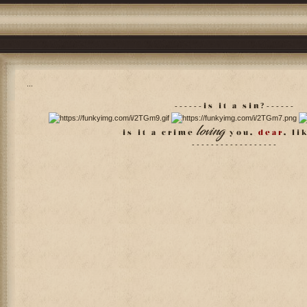
...
- - - - - - i s i t a s i n
?
- - - - - -
loving
i s i t a c r i m e
y o u ,
d e a r
, l i 
- - - - - - - - - - - - - - - - - -