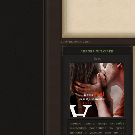
2019-06-09 19:22:13
AURORA MULCIBER
фрея
личное звание:
аврора элизабет
мальсибер
, рожденная во время
шторма
3 февраля 1980
, не по