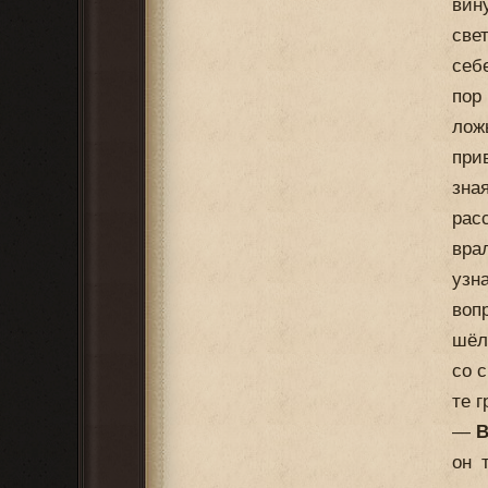
вин
све
себ
пор
лож
при
зна
рас
вра
узн
воп
шёл
со 
те 
—
В
он 