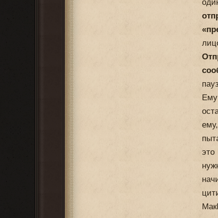
оди
отп
«пр
лиц
Отп
соо
пау
Ему
ост
ему
пыт
это
нуж
нач
цит
Мак