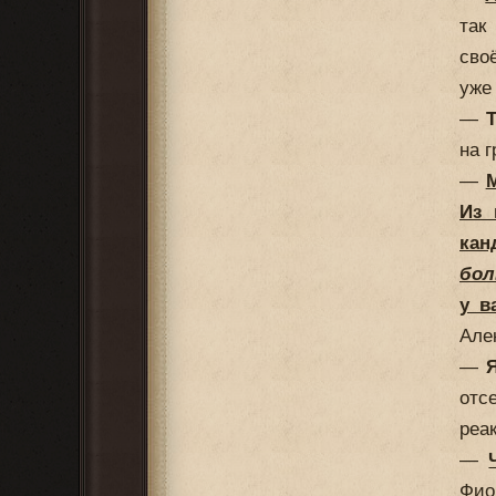
так
сво
уже
—
на 
—
М
Из 
кан
бол
у в
Але
—
отс
реа
—
Фио