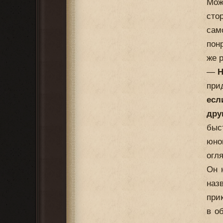
Мож
ст
сам
пон
же 
—
Н
при
есл
дру
быс
юно
огл
Он 
наз
при
в о