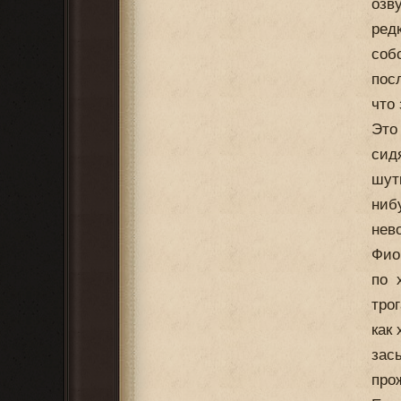
озв
ред
соб
пос
что 
Это
сид
шут
ниб
нев
Фио
по 
тро
как
зас
прож