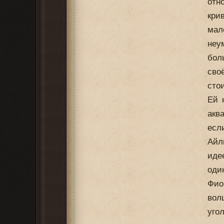
отн
кри
мал
неу
бол
сво
сто
Ей 
акв
есл
Айл
иде
оди
Фио
вол
уго