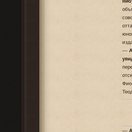
ниб
объ
сов
отт
юно
изд
—
А
уви
пер
отс
Фио
Теод
—
А