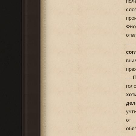
пол
сло
про
Фио
отв
—
сог
вни
пре
—
гол
хот
дел
учт
от 
обя