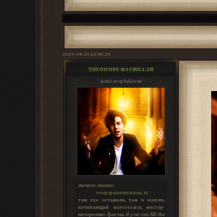
2019-08-25 13:40:20
THEODORE MACMILLAN
don't stop believin'
личное звание:
теодор макмиллан, 18
там где оставили, там и нашли,
начинающий магозоолог, мистер-
интересные-факты; if you can fill the