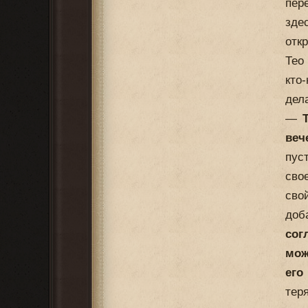
пер
зде
отк
Тео
кто
дела
—
веч
пус
сво
сво
до
сог
мож
его
тер