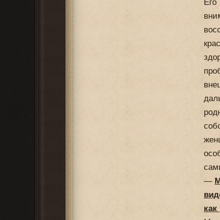
Его
вни
вос
кра
здо
про
вне
дал
род
соб
жен
осо
сам
—
М
вид
как