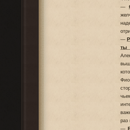
—
жел
над
отр
—
Р
ты 
Але
выш
кот
Фио
сто
чье
инт
важ
раз
—