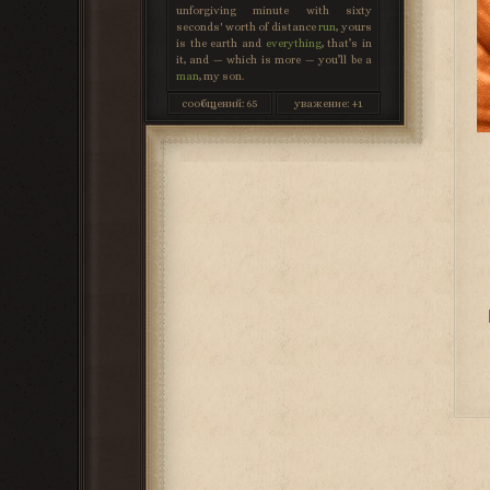
unforgiving minute with sixty
seconds' worth of distance
run
, yours
is the earth and
everything
, that’s in
it, and — which is more — you’ll be a
man
, my son.
сообщений:
65
уважение:
+1