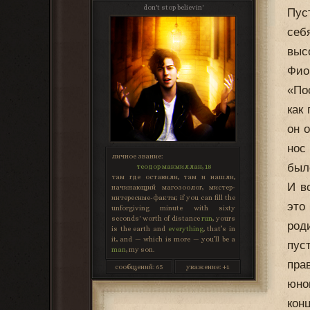
don't stop believin'
Пус
себ
выс
Фио
«По
как
он 
нос
личное звание:
был
теодор макмиллан, 18
там где оставили, там и нашли,
И в
начинающий магозоолог, мистер-
интересные-факты; if you can fill the
это
unforgiving minute with sixty
seconds' worth of distance
run
, yours
род
is the earth and
everything
, that’s in
it, and — which is more — you’ll be a
пус
man
, my son.
пра
сообщений:
65
уважение:
+1
юно
кон