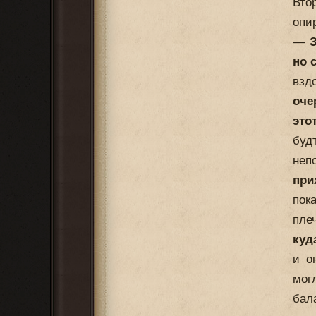
Вто
опи
—
З
но 
взд
оче
это
буд
неп
при
пок
пле
куд
и о
мог
бал