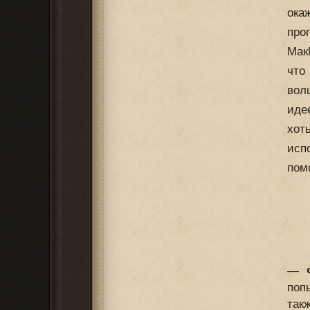
ока
про
Мак
что
вол
иде
хот
исп
пом
—
поп
так