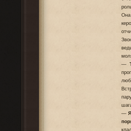
рол
Она
кер
отч
Зво
вед
мол
—
про
люб
Вст
пар
шаг
—
Я
пор
кла