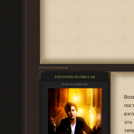
2019-08-25 22:43:21
THEODORE MACMILLAN
don't stop believin'
Воз
пос
взг
это
теп