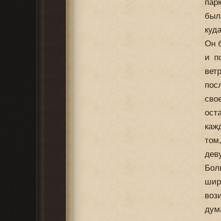
пар
был
куд
Он 
и п
вет
пос
сво
ост
каж
том
дев
Бол
шир
воз
дум