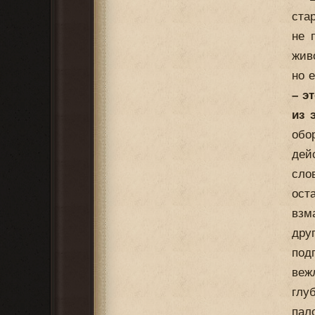
ста
не 
жив
но 
– э
из 
обо
дей
сл
ост
взм
дру
под
веж
глу
пал