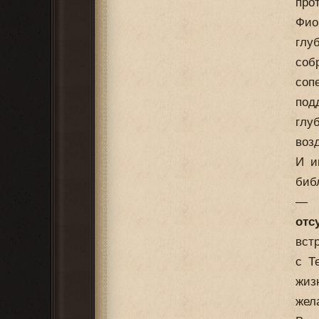
про
Фио
глу
соб
соп
под
глу
воз
И и
биб
—
отс
вст
с Т
жиз
жел