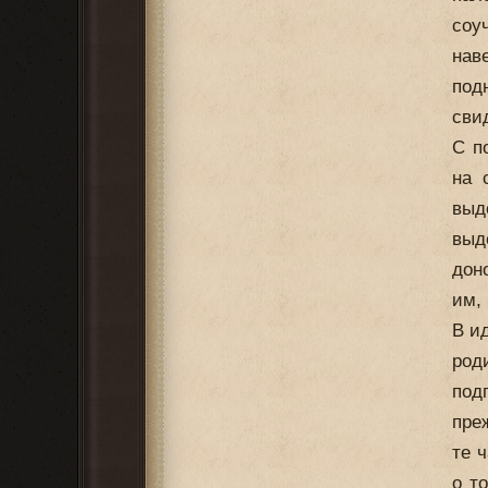
соу
нав
под
сви
С п
на 
выд
выд
дон
им,
В и
род
под
пре
те 
о т