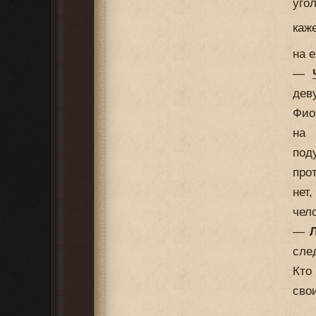
уго
каже
на 
—
дев
Фио
на 
под
про
нет
чел
—
Л
сле
Кто
сво