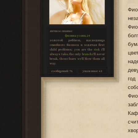
Фио
нез
Фио
личное звание:
бол
фионна уолш, 24
золотой ребёнок, наследница
бум
семейного бизнеса и ходячая first
child problems; you are the
risk
i'll
цве
always take, the only
branch
i'll never
break, those fears
we
'll blow them all
над
way.
дев
сообщений:
76
уважение:
+3
год
соб
Фио
заб
Каф
счи
хво