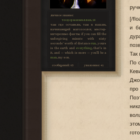
руч
личное звание:
[/f
теодор макмиллан, 18
там где оставили, там и нашли,
и б
начинающий магозоолог, мистер-
интересные-факты; if you can fill the
дур
unforgiving minute with sixty
seconds' worth of distance
run
, yours
поз
is the earth and
everything
, that’s in
it, and — which is more — you’ll be a
Так
man
, my son.
По 
сообщений:
65
уважение:
+1
Кев
Джо
про
Поэ
ник
вол
это
гот