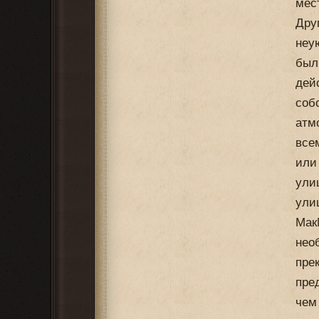
мес
Дру
неу
был
дей
соб
атм
все
или
ули
ули
Мак
нео
пре
пре
чем 