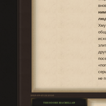
вно
ним
люд
Хму
общ
исх
зли
дру
пос
«по
сер
не 
2019-09-25 22:23:10
THEODORE MACMILLAN