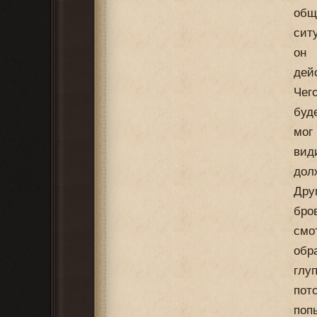
общ
сит
он 
дей
Чег
буд
мог
вид
дол
Дру
бро
смо
обр
глу
пот
поп