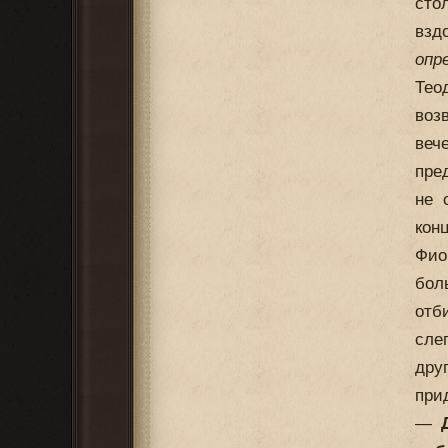
сто
взд
опр
Тео
воз
веч
пре
не 
конц
Фио
бол
отб
сле
дру
при
—