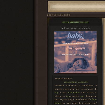
2019-10-11 21:59:53
SEOSAIMHÍN WALSH
that my eyes are diamonds
личное звание:
джозефина уолш, 22
главный модельер и вечеринка в
вашем доме; what do i see in you? oh
boy
. i see
mountains
and rivers, a
lifetime of
joy
, i see the
sun
shining on
the greyest day, i see clouds of
silver
lining
my way. what do i see in you?