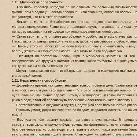
1.10. Магические способности:
— Взрывной характер наградил её не слишком то большими возможностя
фитиль вам в заднице – всегда способна. В заклинаниях, особенно боевых, не
не чувствуя, что та может её подвести.
— Летает на метле но без абсолютного огонька, предпочитая использовать
методы передвижения. Чаще всего трансгрессирует, – и делает это куда лу
пепел, остающийся на её одежде при использовании каминной связи.
— Свято верит в то, что имеет дар обаяния – особую магическую ауру, рас
Насколько это правда проверять не стала, да бы не разочаровать себя, но вер
— Никому этого не расскажет, но если поднять голову к ночному небу и ткну
всего, Джозефина сможет его назвать. И выдать всю его подноготную.
— Несмотря на постоянный белый шум о магических животных от Тео и
поверхностно, и с трудом вынимает из памяти какие-то факты. В школе умыла
сразу же, как на то была возможность.
— Может похвастаться тем, что обыгрывает Шарлотт в магические шахматы, в 
в игре плюй-камни.
1.11. Немагические способности:
— Джозефина прекрасная швея, знающая тонкости своего дела. Занимаясь эт
и ошибок выявила для себя идеальный путь работы в швейной деятельности. 
нуля, видение, как лучше сделать, что лучше подобрать и какой материал с
рыба в воде, стоит ей перешагнуть порог своей собственной штаб-квартиры.
— Соответственно, с созданием одежды, подтянула свои возможности в рисов
— Готовить умеет, редко повторяется по блюдам, старается сделать всё на из
мама?
— Выучила нотную грамоту прежде, чем взять в руки скрипку. В принципе
сыграть, возможно, и какую-нибудь ерунду на фортепиано; если засядет з
быстрее человека, который видит его впервые в жизни. Когда вся семья была
выступала на открытии года в школе. С выходом на работу стала занимат