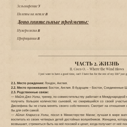
Зельеварение
У
Полеты на метле
В
Дополнительные предметы:
Нумерология
В
Прорицания
В
____________________________________________________
ЧАСТЬ 2. ЖИЗНЬ
II. Coco O. – Where the Wind Blows
I just want to have a good time, can't I have fun for the rest of my life? jus
2.1. Место рождения:
Лондон, Англия.
2.2. Место проживания:
Бостон, Англия. В будущем – Бостон, Соединенные 
2.3. Родственные связи:
—
Майлз Джо Уолш
, тренер, по совместительству работает в Международной
получить большее количество сыновей, но смирившийся со своей участью,
Джозефина бы не стала менять своего собственного. Смотрит на отношения св
бы для себя самой.
—
Айлин Кларисса Уолш
, посол в Министерстве Магии; лучшая в мире мат
воспитать из своих четверых детей достойных волшебников. Женщина, котору
возвышает, стремиться быть на неё похожей и ценит, когда получает от неё по