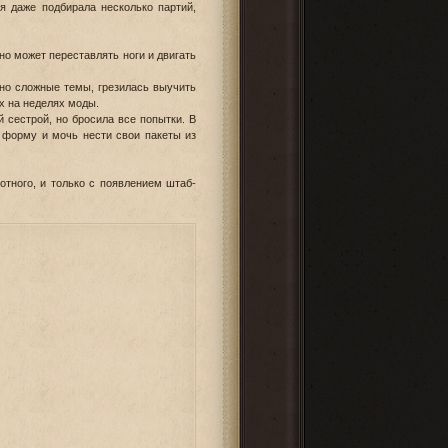
бя даже подбирала несколько партий,
но может переставлять ноги и двигать
но сложные темы, грезилась выучить
х на неделях моды.
 сестрой, но бросила все попытки. В
ь форму и мочь нести свои пакеты из
тного, и только с появлением штаб-