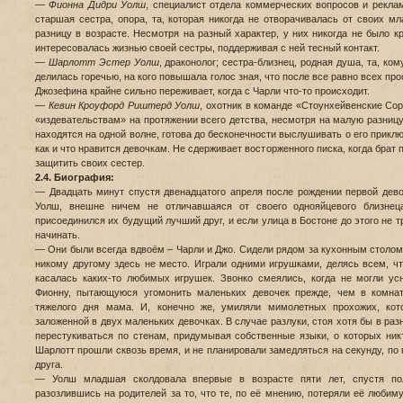
—
Фионна Дидри Уолш
, специалист отдела коммерческих вопросов и рекламы 
старшая сестра, опора, та, которая никогда не отворачивалась от своих 
разницу в возрасте. Несмотря на разный характер, у них никогда не было кр
интересовалась жизнью своей сестры, поддерживая с ней тесный контакт.
—
Шарлотт Эстер Уолш
, драконолог; сестра-близнец, родная душа, та, ко
делилась горечью, на кого повышала голос зная, что после все равно всех пр
Джозефина крайне сильно переживает, когда с Чарли что-то происходит.
—
Кевин Кроуфорд Риштерд Уолш
, охотник в команде «Стоунхейвенские Со
«издевательствам» на протяжении всего детства, несмотря на малую разниц
находятся на одной волне, готова до бесконечности выслушивать о его прикл
как и что нравится девочкам. Не сдерживает восторженного писка, когда брат
защитить своих сестер.
2.4. Биография:
— Двадцать минут спустя двенадцатого апреля после рождении первой дево
Уолш, внешне ничем не отличавшаяся от своего однояйцевого близнец
присоединился их будущий лучший друг, и если улица в Бостоне до этого не тр
начинать.
— Они были всегда вдвоём – Чарли и Джо. Сидели рядом за кухонным столом,
никому другому здесь не место. Играли одними игрушками, делясь всем, чт
касалась каких-то любимых игрушек. Звонко смеялись, когда не могли у
Фионну, пытающуюся угомонить маленьких девочек прежде, чем в комнат
тяжелого дня мама. И, конечно же, умиляли мимолетных прохожих, кот
заложенной в двух маленьких девочках. В случае разлуки, стоя хотя бы в раз
перестукиваться по стенам, придумывая собственные языки, о которых ни
Шарлотт прошли сквозь время, и не планировали замедляться на секунду, по 
друга.
— Уолш младшая сколдовала впервые в возрасте пяти лет, спустя по
разозлившись на родителей за то, что те, по её мнению, потеряли её любим