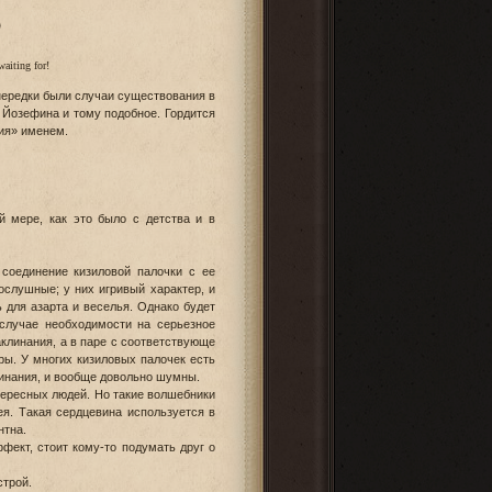
О
waiting for!
 нередки были случаи существования в
 Йозефина и тому подобное. Гордится
ия» именем.
 мере, как это было с детства и в
соединение кизиловой палочки с ее
ослушные; у них игривый характер, и
 для азарта и веселья. Однако будет
случае необходимости на серьезное
клинания, а в паре с соответствующе
ы. У многих кизиловых палочек есть
линания, и вообще довольно шумны.
тересных людей. Но такие волшебники
ея. Такая сердцевина используется в
нтна.
ект, стоит кому-то подумать друг о
строй.