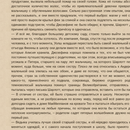
продуктами, вызвала небольшой пожар на своей голове. Кожа её головы абсо
достаточное количество волос, чтобы из привлекательной девочки превра
мальчишку с обугленными волосами. Сильно расстроенная этим опытом, она
не рассказывать, и они вместе придумали, что первый выброс магии у неё
неё просто выросли крылья феи за спиной и она смогла подлететь на несколь
одинаково подстригли, чтобы Джозефине не было обидно; в прочем, Шарлотт д
причине ей пришлось сменить причёску в одночасье.
— И всё же, благодаря большому детскому саду, стоило только выйти за по
комнате не то, чтобы хотелось. Их компания, банда, спустя год после рождени
человека, и с того момента, Уолш младшая перестала быть самой маленькой в
отъезда Фионны в школу они делали вместе всё, что было возможно, и это бы
которые Алисия хранила. Джозефина хорошо помнила и тех, кто не был чл
постоянно путешествующую с родителями, но при этом, всегда вписывающуюся
уезжала и Питера, старшего на пару лет мальчишку, на которого Шарлотт п
момент, куда больше, чем на свою сестру. Плохо ли она относилась к Анде
маленькой она злилась на них обоих, и даже ее потому, что они общаются,
прочем, страх за собственное одиночество растворялся в тот же момент, ко
какого-то, принесённого из подвала, сокровища, бережно отданного ро
темноволосый мальчишка покинул границы Великобритании, отправляясь
пыталась через письма Шарлотт, которые она отправляла, вставить хотя бы па
— В отличие от сестры, ей было страшно отправляться в школу. Несмотря 
единым местом, а не разбросанным по всему миру, перед ней всё равно ру
допоздна сидеть в доме МакМилланов на кровати Тео и пытаться обыграть его 
обращая внимания на любые причины, по которым она могла бы остаться до
неплохие контраргументы, – родители садят пятерых волшебников дружно на
первый раз.
— Ведьма училась лучше своей старшей сестры, и ей нередко приходилось 
меняться одеждой, и с самого начала поступления в школу, было принято