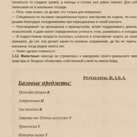
теплиться то сладкое время, а пальцы и голова всё равно помнят. Для се
записывая их в школьные тетради.
— Петь тоже может, но делает это только для избранных.
— Специально ни на какие танцевальные курсы или кружки не ходила, но снос
руками благодаря телодвижениям при переодевании в своей комнате.
— Разговаривает на ирландском и французском, может поддерживать доволь
итальянский, и даже имеет определенные успехи в этом, развиваясь в поездка
— В подростковом возрасте пыталась угнаться в спортивном азарте за своей
принципе, до сих пор делает какие-то силовые упражнения, да бы не терят
магазина, когда рядом никого нет.
— Умеет далеко плеваться.
1.12. Животные:
никогда не стремилась к заведению своего домашнего живо
квартиры в Лондоне обзавелась собственной совой по имени Бёрд.
Результаты Ж.А.Б.А.
Базовые предметы:
Трансфигурация
В
Астрономия
П
Заклинания
В
Защита от Тёмных искусств
У
Травология
У
История магии
У