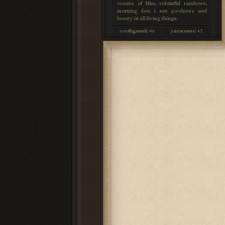
oceans
of blue, colourful
rainbows
,
morning
dew
. i see
goodness
and
beauty
in all living things.
сообщений:
49
уважение:
+7