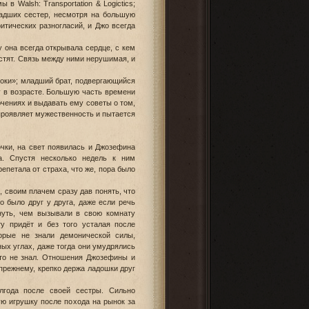
в Walsh: Transportation & Logictics;
младших сестер, несмотря на большую
итических разногласий, и Джо всегда
му она всегда открывала сердце, с кем
остят. Связь между ними нерушимая, и
роки»; младший брат, подвергающийся
у в возрасте. Большую часть времени
ючениях и выдавать ему советы о том,
 проявляет мужественность и пытается
чки, на свет появилась и Джозефина
а. Спустя несколько недель к ним
епетала от страха, что же, пора было
 своим плачем сразу дав понять, что
о было друг у друга, даже если речь
снуть, чем вызывали в свою комнату
у придёт и без того усталая после
орые не знали демонической силы,
ных углах, даже тогда они умудрялись
кто не знал. Отношения Джозефины и
прежнему, крепко держа ладошки друг
лгода после своей сестры. Сильно
ую игрушку после похода на рынок за