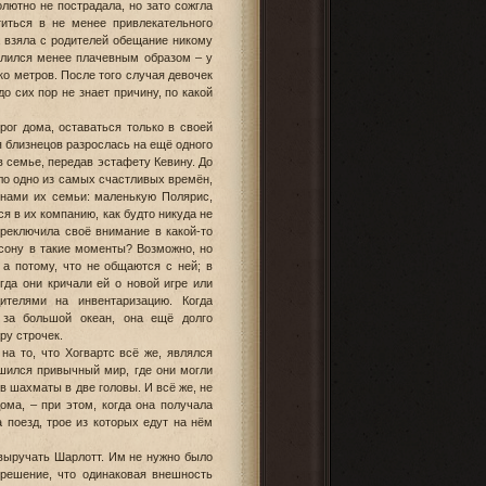
лютно не пострадала, но зато сожгла
титься в не менее привлекательного
 взяла с родителей обещание никому
 слился менее плачевным образом – у
ко метров. После того случая девочек
о сих пор не знает причину, по какой
рог дома, оставаться только в своей
я близнецов разрослась на ещё одного
 семье, передав эстафету Кевину. До
ло одно из самых счастливых времён,
енами их семьи: маленькую Полярис,
 в их компанию, как будто никуда не
ереключила своё внимание в какой-то
рсону в такие моменты? Возможно, но
 а потому, что не общаются с ней; в
гда они кричали ей о новой игре или
дителями на инвентаризацию. Когда
 за большой океан, она ещё долго
ру строчек.
на то, что Хогвартс всё же, являлся
шился привычный мир, где они могли
в шахматы в две головы. И всё же, не
ма, – при этом, когда она получала
 поезд, трое из которых едут на нём
выручать Шарлотт. Им не нужно было
 решение, что одинаковая внешность