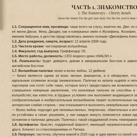
ЧАСТЬ 1. ЗНАКОМСТВ
I. The Runaways – Cherry Bomb
down the streets I'm the girl next door. I'm the fox you've been 
1.1. Сокращенное имя, прозвища:
чаще всего на слуху, конечно же, Джо; но
её жизни Джози, Фина, Джоджо, как и коверканье имён в Жозефина, Жозефин,
именем бабушки, в детстве представлялась именно полным «Джозефина Алис
1.2. Дата рождения, смерти, возраст:
12 апреля 2008 года.
1.3. Чистота крови:
чистокровная волшебница.
1.4. Факультет, год выпуска:
Гриффиндор '26.
1.5. Место работы, должность:
CEO модного дома «WALSH.»
1.6. Лояльность:
будет доверять домам в американском Бостоне в равной
английском Бостоне.
1.7. Волшебная палочка:
кизил и волос вейлы, 12 дюймов.
— Кизил является одним из моих личных фаворитов, и я обнаружил, что 
идеальным хозяином всегда занимательно. Палочки из кизила чуднЫе и неп
партнеров они хотят себе таких, которые могут предоставить им возможность
совершенно неверным заключение, что кизиловые палочки не способны в 
волшебство; как известно, в трудных условиях они выполняют выдающиеся за
сообразительным и изобретательным волшебником творят ослепительные чар
интересная слабая сторона – они отказываются выполнять невербальные зак
— Волос вейлы подходит для легкомысленных, творческих, обаятельных и ин
не устойчивы в своих решениях, у них каждую минуту появляется новая ид
основном в палочках девушек. Палочка с такой сердцевиной очень темпераме
1.8. Артефакты:
браслет, подаренный Шарлотт, имеющий нагревательный эфф
друге. Блокнот со стихотворениями от Питера.
1.9. Патронус:
ласточка, обучена мамой в 2025 году в одно время со своей се