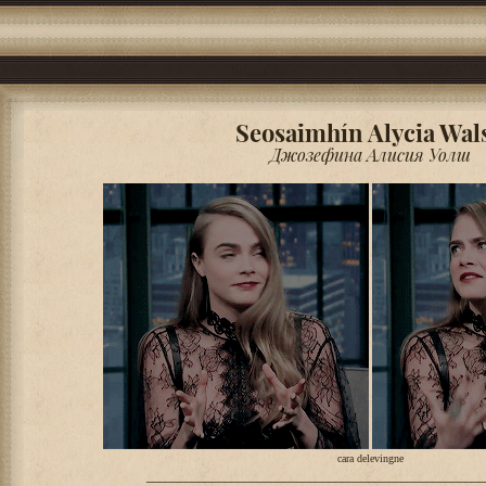
Seosaimhín Alycia Wal
Джозефина Алисия Уолш
cara delevingne
____________________________________________________