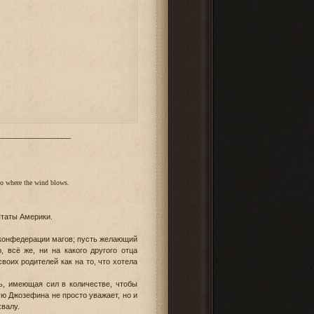
_________________
t go where the wind blows.
Штаты Америки.
 конфедерации магов; пусть желающий
 всё же, ни на какого другого отца
оих родителей как на то, что хотела
ь, имеющая сил в количестве, чтобы
ю Джозефина не просто уважает, но и
хвалу.