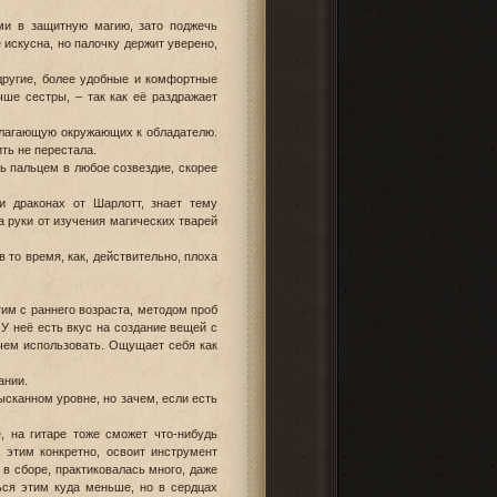
ми в защитную магию, зато поджечь
 искусна, но палочку держит уверено,
 другие, более удобные и комфортные
чше сестры, – так как её раздражает
полагающую окружающих к обладателю.
ить не перестала.
ть пальцем в любое созвездие, скорее
 драконах от Шарлотт, знает тему
 руки от изучения магических тварей
то время, как, действительно, плоха
им с раннего возраста, методом проб
У неё есть вкус на создание вещей с
 чем использовать. Ощущает себя как
ании.
ысканном уровне, но зачем, если есть
, на гитаре тоже сможет что-нибудь
а этим конкретно, освоит инструмент
 в сборе, практиковалась много, даже
ься этим куда меньше, но в сердцах