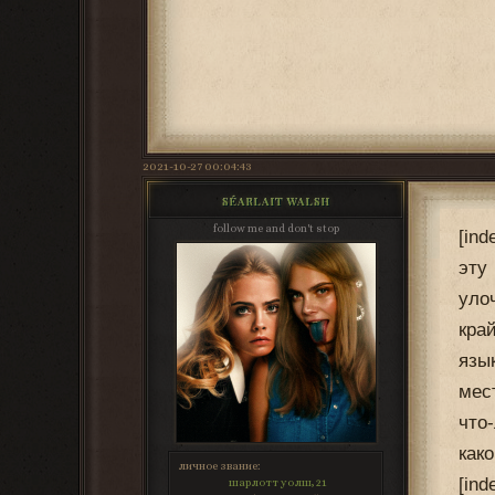
2021-10-27 00:04:43
SÉARLAIT WALSH
follow me and don't stop
[in
эту
уло
кра
язы
мес
что
как
личное звание:
[in
шарлотт уолш, 21