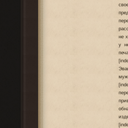
сво
пре
пер
рас
не 
у н
печ
[in
Эва
муж
[in
пер
при
обн
изд
[in