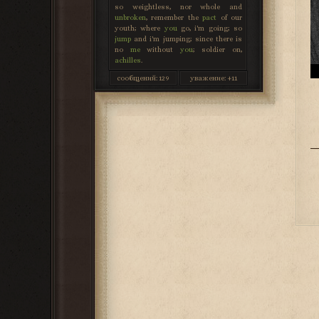
so weightless, nor whole and
unbroken
, remember the
pact
of our
youth; where
you
go, i'm going; so
jump
and i'm jumping; since there is
no
me
without
you
; soldier on,
achilles
.
сообщений:
129
уважение:
+11
_