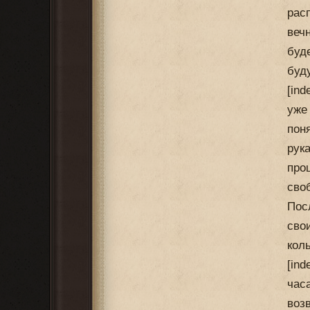
рас
веч
буд
буд
[in
уже
пон
рук
про
сво
Пос
сво
кол
[in
час
воз