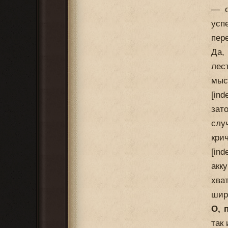
— о
усп
пер
Да,
лес
мыс
[in
зат
слу
кри
[in
акк
хва
шир
О, 
так