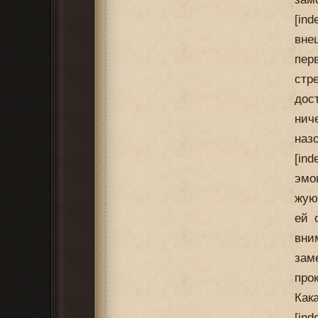
[in
вне
пер
стр
дос
нич
наз
[in
эмо
жую
ей 
вни
зам
про
Как
[in