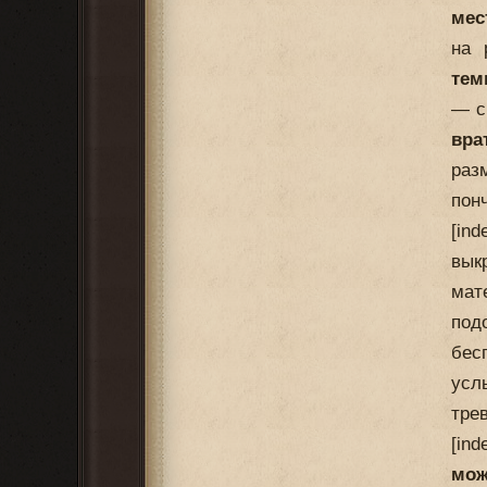
мес
на 
тем
— с
вра
раз
пон
[in
вык
мат
под
бес
усл
тре
[in
мож