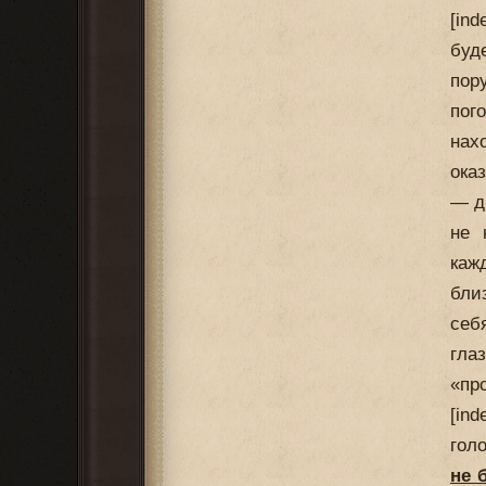
[in
буд
пор
пог
нах
ока
— д
не 
каж
бли
себ
гла
«пр
[in
гол
не 