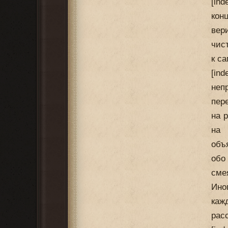
[in
кон
вер
чис
к с
[in
неп
пер
на 
на 
объ
обо
сме
Ино
каж
рас