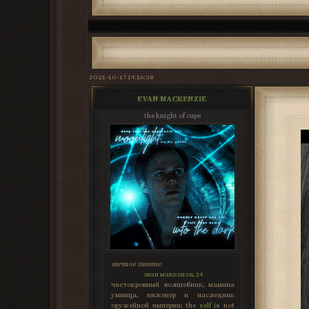
2021-10-17 14:16:38
EVAN MACKENZIE
the knight of cups
личное звание:
эван маккензи, 24
чистокровный волшебник, мамина
умница, инженер и наследник
оружейной империи; the
self
is not