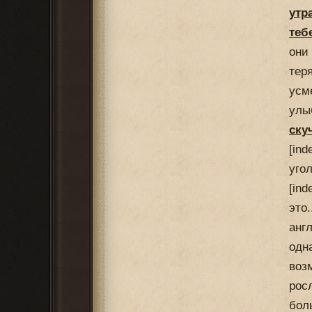
утр
теб
они
тер
усм
улы
ску
[in
угол
[in
это
анг
одн
воз
рос
бол