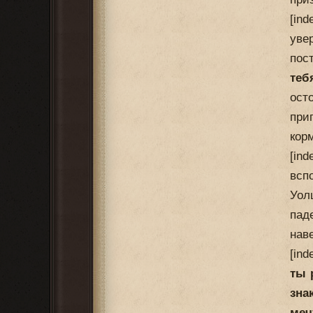
[in
уве
пос
теб
ост
при
кор
[in
всп
Уол
пад
нав
[in
ты 
зна
меч