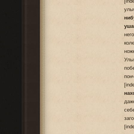
[in
улы
ниб
уша
нег
кол
нож
Улы
поб
пон
[in
нах
даж
себ
заго
[in