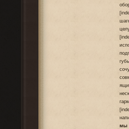
обо
[in
шаг
целу
[in
исп
под
губ
соч
сов
ящи
нес
гар
[in
нап
мы 