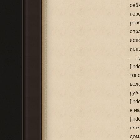
себ
пер
реа
спр
исп
исп
— е
[in
топ
вол
руб
[in
в н
[in
пле
дом