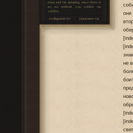
jump
and i'm jumping; since there is
соб
no
me
without
you
; soldier on,
achilles
.
они
сообщений:
129
уважение:
+11
вто
обе
[in
[ind
зна
не 
бол
бои
пре
нов
обр
[in
[in
све