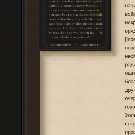
драконолог, бесконечный желудок,
нац
заноза в заднице всего бостона (и
даже не имеет значение какого); if
всё
you can't be a pine on the top of
the hill
,
be a scrub in
the valley
— but be. if you
искр
can't be a
highway
, then just be a
trail
,
if you can't be the
sun
be a
star
. it isn't
вря
by size that you win or you fail — be
the
best
of whatever you are!
[in
сообщений:
91
уважение:
+7
пов
нео
рад
оши
бла
дру
оче
гов
Уол
сок
про