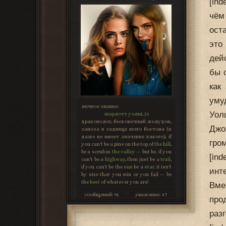
[in
чём
ост
это
дей
бы 
как
уму
личное звание:
Уол
шарлотт уолш, 21
драконолог, бесконечный желудок,
Джо
заноза в заднице всего бостона (и
даже не имеет значение какого); if
гром
you can't be a pine on the top of
the hill
,
be a scrub in
the valley
— but be. if you
[in
can't be a
highway
, then just be a
trail
,
if you can't be the
sun
be a
star
. it isn't
инт
by size that you win or you fail — be
the
best
of whatever you are!
Вме
сообщений:
91
уважение:
+7
про
раз