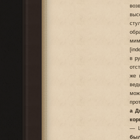
воз
выс
сту
обр
мим
[in
в р
отс
же 
вед
мож
про
а Д
кор
— Ш
был