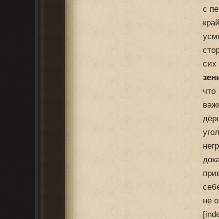
с п
кра
усм
сто
сих
зен
что
важ
дёр
уго
нег
док
при
себ
не 
[in