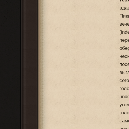
вда
Пик
веч
[in
пер
обе
нес
пос
выг
сег
гол
[in
уго
гол
сам
при