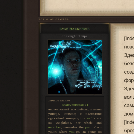
2021-11-01 03:05:59
EVAN MACKENZIE
the knight of cups
[in
нов
Зде
без
соз
фор
Зде
вол
личное звание:
сам
эван маккензи, 24
чистокровный волшебник, мамина
дом
умница, инженер и наследник
оружейной империи; the
self
is not
[in
so weightless, nor whole and
unbroken
, remember the
pact
of our
бро
youth; where
you
go, i'm going; so