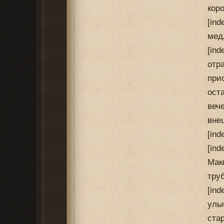
кор
[in
мед
[in
отр
при
ост
веч
вне
[ind
[in
Мак
тру
[in
улы
ста