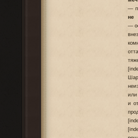
— п
не 
— о
вне
ком
отт
тяж
[in
Шар
неи
или
и о
про
[in
[in
реш