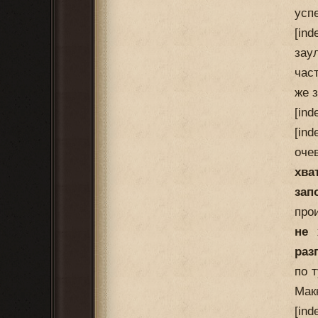
усп
[in
зау
час
же 
[in
[in
оче
хва
зап
про
не 
раз
по т
Мак
[in