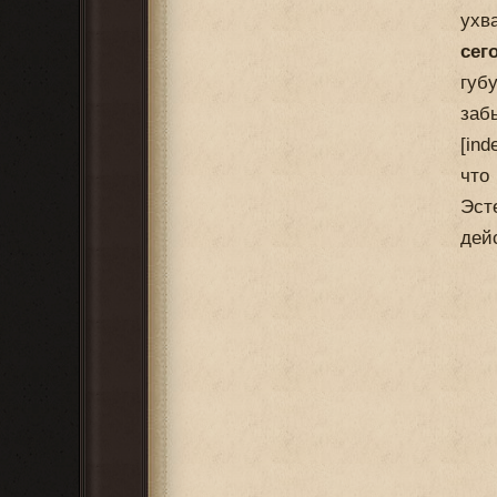
ухв
сег
губ
заб
[ind
что
Эст
дей