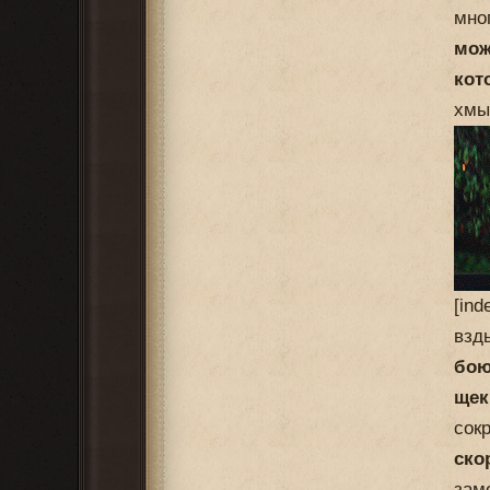
мно
мож
кот
хмы
[in
взд
бою
щек
сок
ско
зам