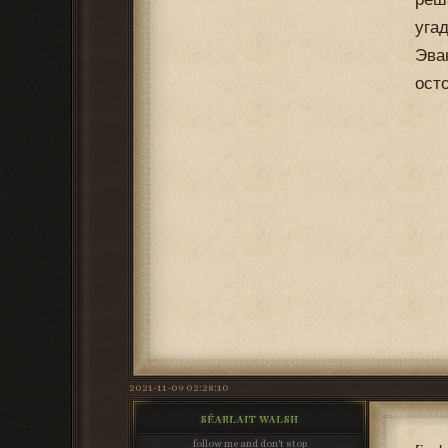
уга
Эва
ост
2021-11-09 02:28:10
SÉARLAIT WALSH
follow me and don't stop