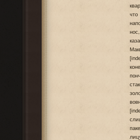
ква
что
нап
нос
каз
Мак
[in
кон
пон
ста
зол
вов
[in
сли
пак
лиц