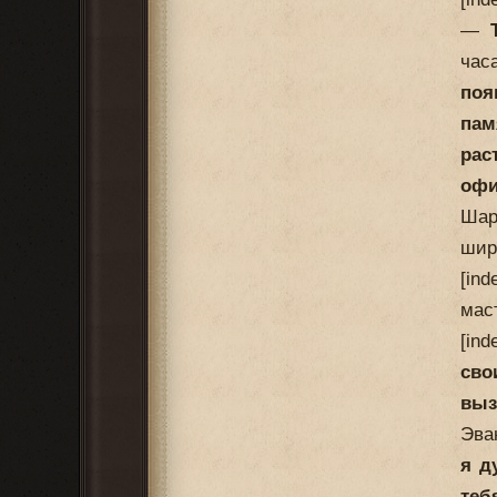
—
час
поя
пам
рас
офи
Шар
шир
[in
мас
[in
сво
выз
Эва
я д
теб