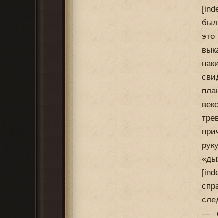
[ind
был
это
вык
нак
сви
пла
век
тре
при
рук
«ды
[in
спр
сле
— о