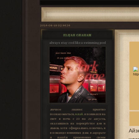
2014-08-18 02:44:34
ELIJAH GRAHAM
always stay cool like a swimming pool
личное звание:
приятно
познакомиться,
илай
. я появился на
свет в ночь с 23 на
24 августа
,
оказавшись на перекрёстке дев и
львов, хотя официально, конечно, я
Айз
в команде невинных дам. в
аврорате
я нашёл применение своим