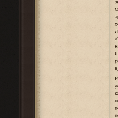
з
О
а
с
Л
а
н
б
р
в
Р
у
к
п
п
п