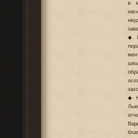
в м
нас
неу
зав
◆ Н
пир
мен
шко
обр
осо
зах
◆ Н
Лью
отч
Вар
бла