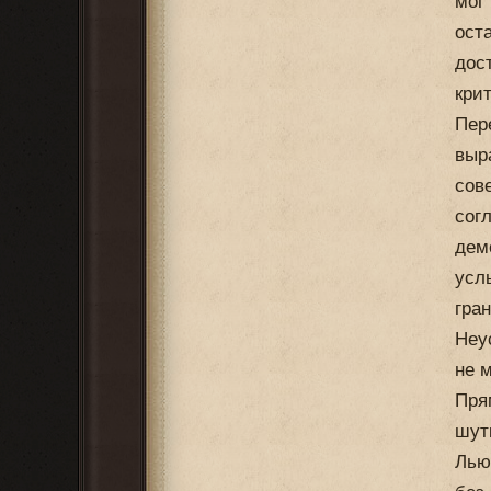
мог
ост
дос
кри
Пер
выр
сов
сог
дем
усл
гра
Неу
не 
Пря
шут
Лью