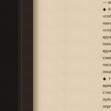
— в
◆ К
что
нах
«гл
кру
поп
кру
сме
пос
лиш
◆ Н
вре
сте
пуб
опр