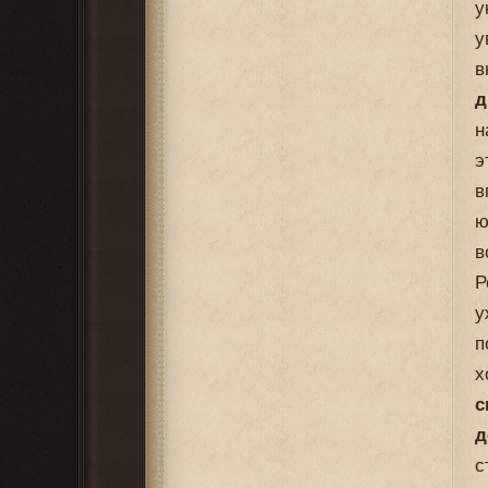
у
у
в
д
н
э
в
ю
в
Р
у
п
х
с
д
с