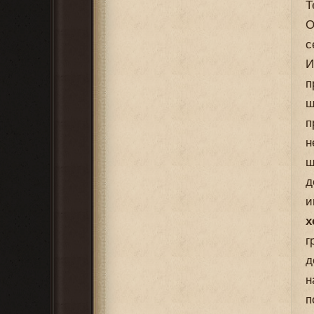
Т
О
с
И
п
щ
п
н
ш
д
и
х
г
д
н
п