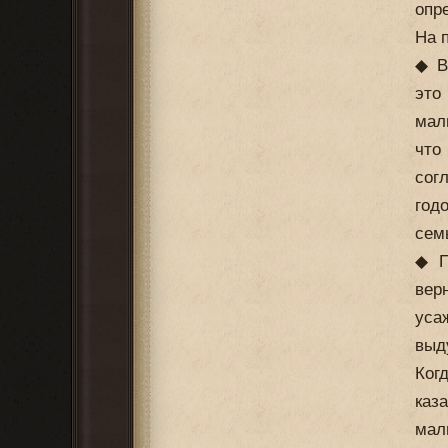
опр
На 
◆ В
это
мал
что
сог
год
сем
◆ П
вер
уса
выд
Ког
каз
мал