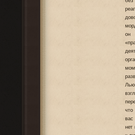
без
реа
дов
мор
он 
«пр
дея
орг
мом
раз
Лью
взг
пер
что
вас
нет