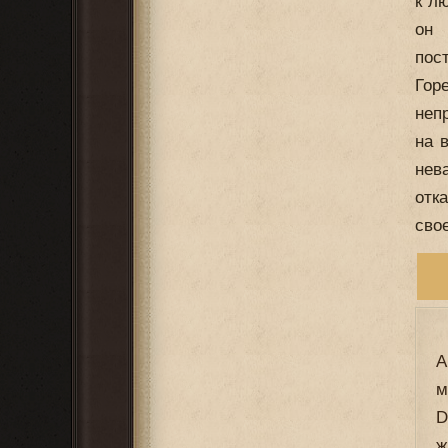
к л
он 
пос
Гор
неп
на 
нев
отк
сво
A
м
D
ж