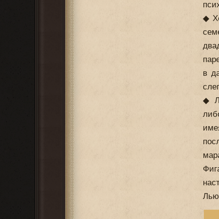
псих
◆ Х
сем
два
пар
в д
сле
◆ Л
либ
име
пос
мар
Фиг
нас
Лью