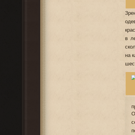
Зре
оде
кра
в л
ско
на 
шес
п
О
с
п