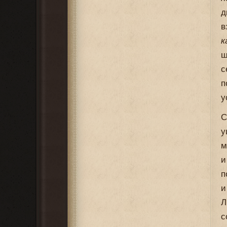
д
в
к
ш
с
п
у
С
у
м
и
п
и
Л
с