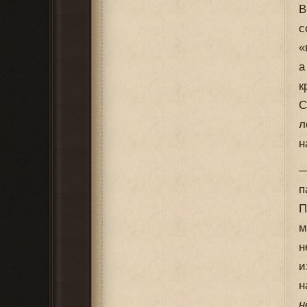
В
с
«
а
к
С
л
н
п
П
м
н
и
н
н