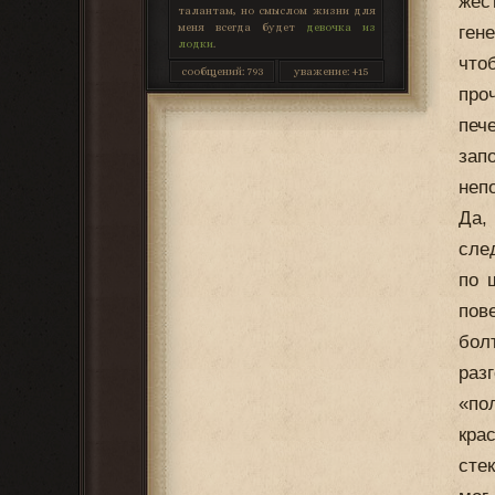
жес
талантам, но смыслом жизни для
меня всегда будет
девочка из
ген
лодки
.
что
сообщений:
793
уважение:
+15
про
печ
зап
неп
Да,
сле
по 
пов
бол
раз
«по
кра
сте