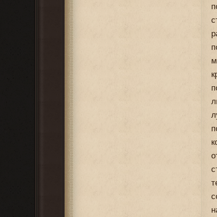
п
с
р
п
м
к
п
л
л
п
к
о
с
т
с
н