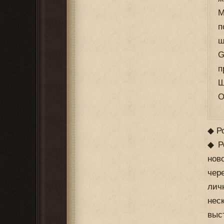
M
п
ш
G
п
Ш
О
◆ Р
◆ Р
нов
чер
лич
нес
выс