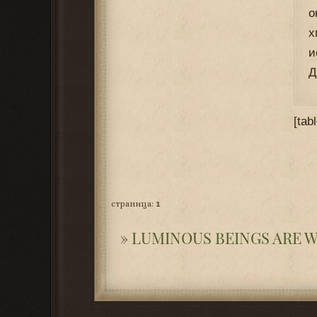
о
х
и
Д
[tab
страница:
1
»
LUMINOUS BEINGS ARE WE