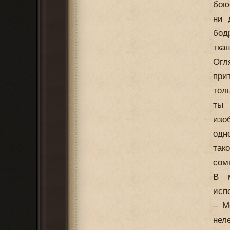
бою
ни 
бод
тка
Огл
при
тол
ты 
изо
одн
так
сом
В м
исп
– М
нел