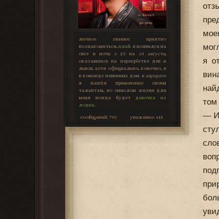
отз
пре
мое
личное звание:
приятно
мог
познакомиться,
илай
. я появился на
свет в ночь с 23 на
24 августа
,
я о
оказавшись на перекрёстке дев и
львов, хотя официально, конечно, я
вин
в команде невинных дам. в
аврорате
я нашёл применение своим
най
талантам, но смыслом жизни для
меня всегда будет
девочка из
том
лодки
.
— И
сообщений:
793
уважение:
+15
сту
сл
воп
под
при
бол
уви