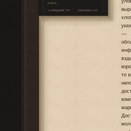
уло
лодки
.
выр
сообщений:
793
уважение:
+15
хло
ука
— П
обл
инф
взд
кор
то 
нел
дос
ком
мар
Дос
мол