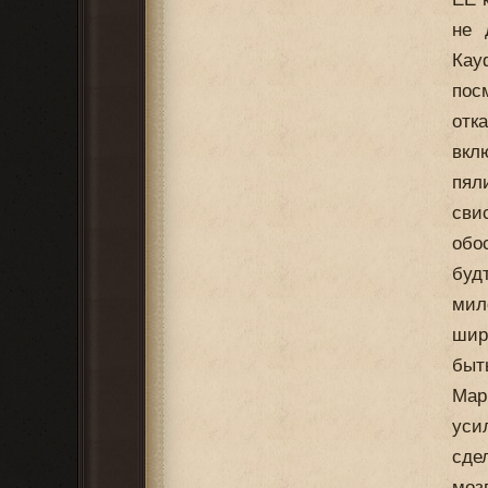
не 
Кау
пос
отк
вкл
пял
сви
обо
буд
мил
шир
быт
Мар
уси
сдел
моз