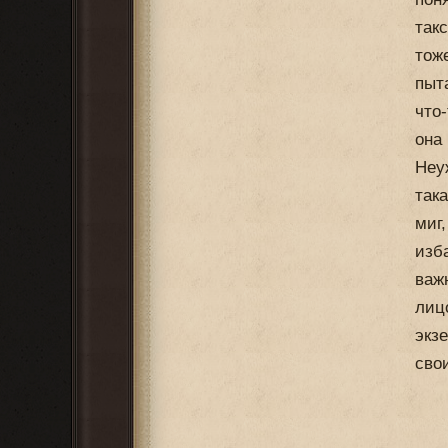
так
тож
пыт
что
она
Неу
так
миг
изб
важ
лиц
экз
сво