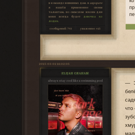
ко
в команде невинных дам. в
аврорате
пр
я нашёл применение своим
талантам, но смыслом жизни для
пе
меня всегда будет
девочка из
лодки
.
сообщений:
793
уважение:
+15
2015-03-02 16:02:05
ELIJAH GRAHAM
always stay cool like a swimming pool
— Э
бел
сад
что
зуб
хму
мал