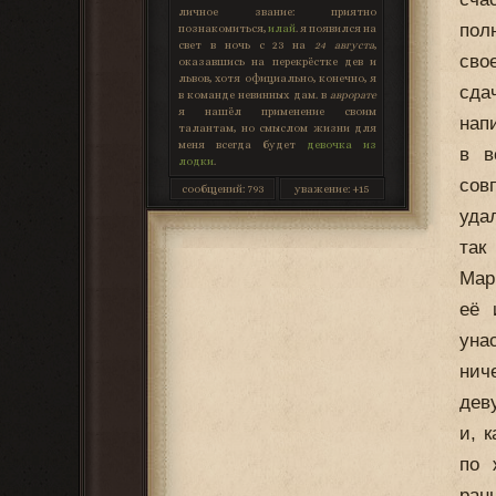
личное звание:
приятно
пол
познакомиться,
илай
. я появился на
свет в ночь с 23 на
24 августа
,
сво
оказавшись на перекрёстке дев и
львов, хотя официально, конечно, я
сда
в команде невинных дам. в
аврорате
я нашёл применение своим
нап
талантам, но смыслом жизни для
меня всегда будет
девочка из
в в
лодки
.
сов
сообщений:
793
уважение:
+15
уда
так
Мар
её 
уна
нич
дев
и, 
по 
ран