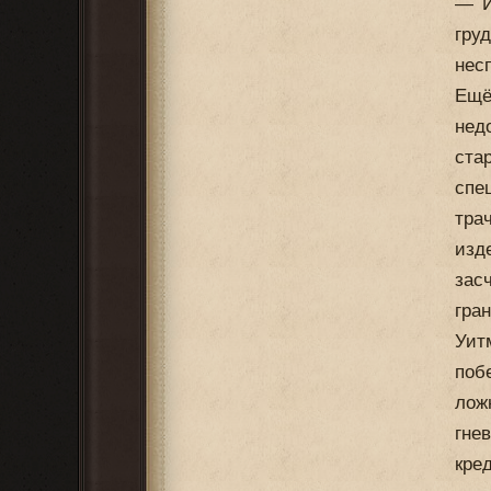
— И
гр
нес
Ещё
нед
ста
спе
тра
изд
зас
гра
Уит
поб
лож
гне
кре