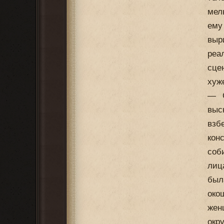
мел
ему
выр
реа
сце
хуж
— С
выс
взб
кон
соб
лиц
был
око
жен
окр