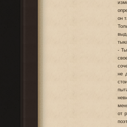
изм
опр
он т
Тол
выд
тык
- Т
сво
соч
не 
сто
пыт
нев
мен
от 
поэ