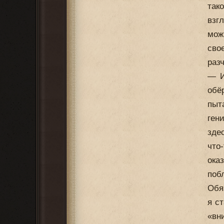
так
взг
мож
сво
раз
— И
обё
пыт
ген
зде
что
ока
поб
Обя
я с
«вн