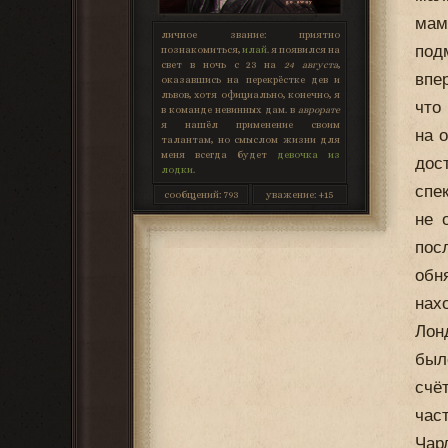
мам
личное звание:
приятно
под
познакомиться,
илай
. я появился на
свет в ночь с 23 на
24 августа
,
впе
оказавшись на перекрёстке дев и
львов, хотя официально, конечно, я
что
в команде невинных дам. в
аврорате
я нашёл применение своим
на 
талантам, но смыслом жизни для
меня всегда будет
девочка из
дос
лодки
.
спе
сообщений:
793
уважение:
+15
не 
пос
обн
нах
Лон
был
счё
час
Чар