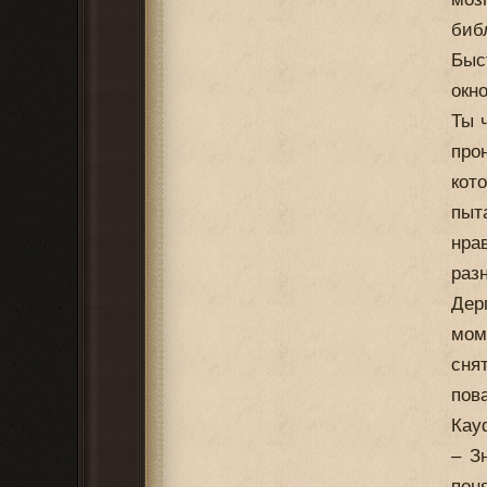
биб
Быс
окн
Ты 
про
кот
пыт
нра
раз
Дер
мом
сня
пов
Кау
– З
пон