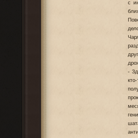
с и
бли
Пов
дел
Чар
раз
дру
дро
- З
кто
пол
про
мес
ген
шат
ант