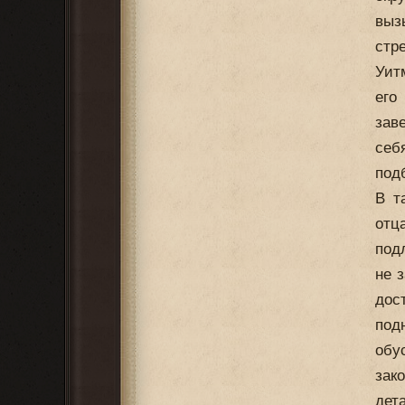
выз
стр
Уит
его
зав
себ
под
В т
отц
под
не 
дос
под
обу
зак
дет