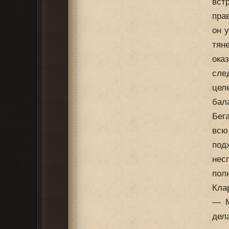
вст
пра
он 
тян
ока
сле
цел
бал
Бега
всю
под
нес
пол
Кла
— М
дел