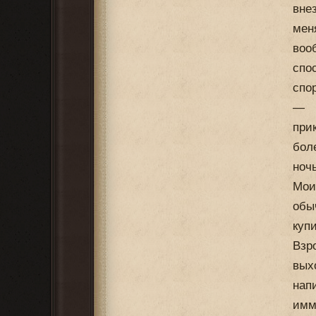
вне
мен
воо
спо
спо
— К
при
бол
ноч
Мои
обы
куп
Взр
вых
нап
имм