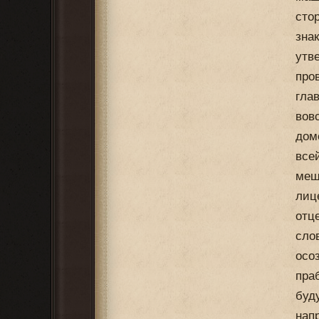
сто
зна
утв
про
гла
вов
дом
все
меш
лиц
отц
сло
осо
пра
буд
нап