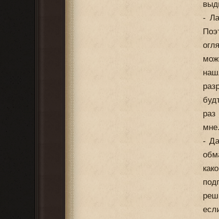
выд
- Л
Поэ
огл
мож
наш
раз
буд
раз
мне
- Д
обм
как
под
реш
есл