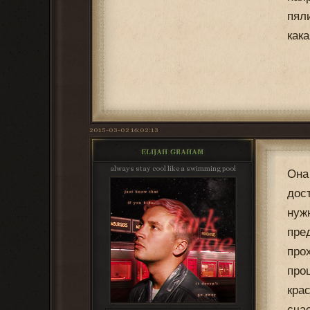
пял
как
2015-03-02 16:02:13
ELIJAH GRAHAM
always stay cool like a swimming pool
Она
дос
нуж
пре
про
про
кра
сча