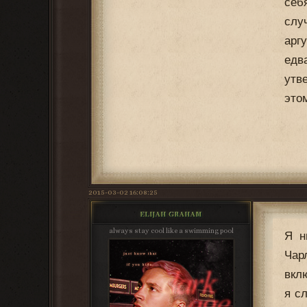
себ
слу
арг
едв
утв
это
2015-03-02 16:08:25
ELIJAH GRAHAM
always stay cool like a swimming pool
Я н
Чар
вкл
я с