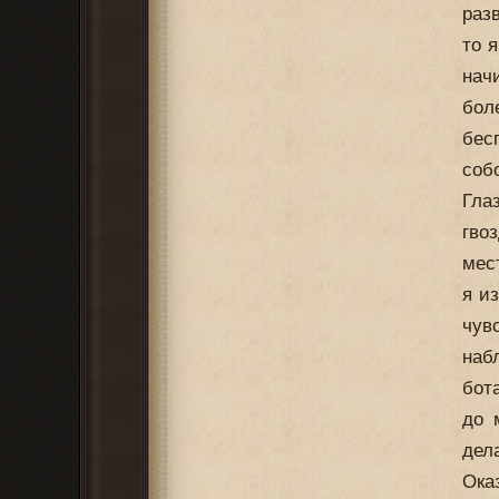
раз
то 
нач
бол
бес
соб
Гла
гво
мес
я и
чув
наб
бот
до 
дел
Ока