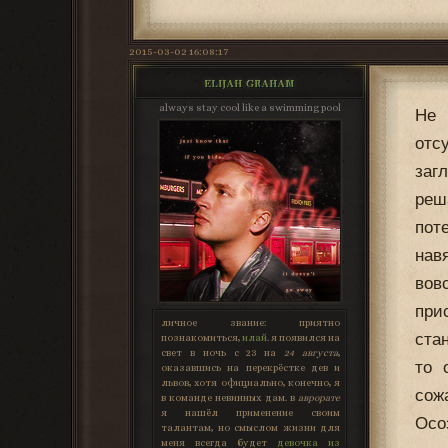
2015-03-02 16:08:17
ELIJAH GRAHAM
always stay cool like a swimming pool
Не 
отс
заг
реш
пот
нав
вов
при
личное звание:
приятно
ста
познакомиться,
илай
. я появился на
свет в ночь с 23 на
24 августа
,
то 
оказавшись на перекрёстке дев и
львов, хотя официально, конечно, я
сож
в команде невинных дам. в
аврорате
я нашёл применение своим
Осо
талантам, но смыслом жизни для
меня всегда будет
девочка из