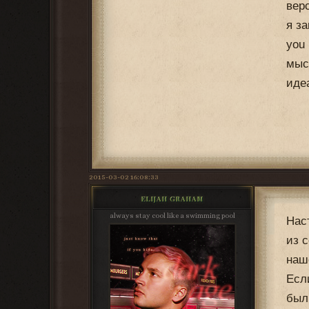
вер
я за
you
мыс
иде
2015-03-02 16:08:33
ELIJAH GRAHAM
always stay cool like a swimming pool
Нас
из 
наш
Есл
был