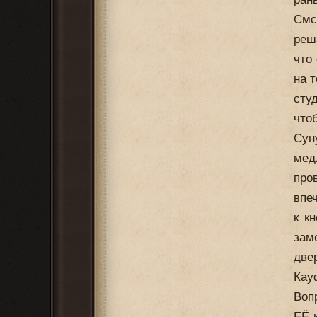
Смс
реш
что
на 
сту
что
Сун
мед
про
впе
к к
зам
две
Кау
Воп
ЕЁ 