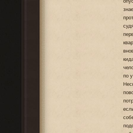
опу
зна
про
суд
пер
ква
вно
кид
чел
по 
Нес
пов
пот
есл
соб
под