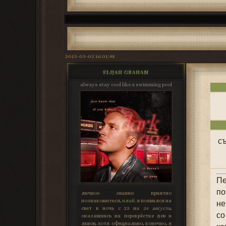
2015-03-02 16:01:48
ELIJAH GRAHAM
always stay cool like a swimming pool
съ
Пе
по
личное звание:
приятно
познакомиться,
илай
. я появился на
не
свет в ночь с 23 на
24 августа
,
со
оказавшись на перекрёстке дев и
львов, хотя официально, конечно, я