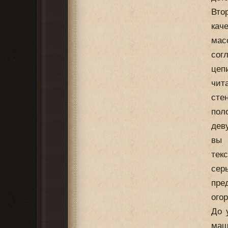
Вто
кач
мас
сог
цеп
чит
сте
пол
дев
вы 
тек
сер
пре
ого
До 
маш