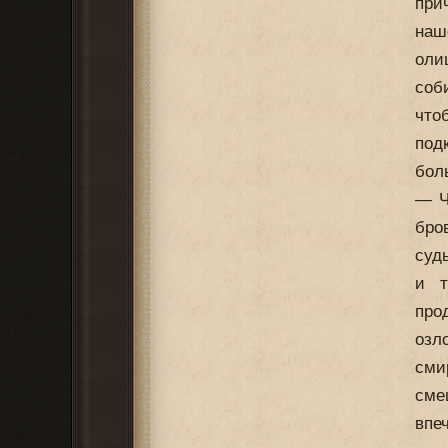
при
наш
оли
соб
что
под
бол
— Ч
бро
суд
и т
про
озл
сми
сме
впе