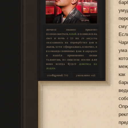
бар
уму
пер
сму
личное звание:
приятно
Есл
познакомиться,
илай
. я появился на
свет в ночь с 23 на
24 августа
,
Чар
оказавшись на перекрёстке дев и
львов, хотя официально, конечно, я
ума
в команде невинных дам. в
аврорате
я нашёл применение своим
кот
талантам, но смыслом жизни для
меня всегда будет
девочка из
меж
лодки
.
как
сообщений:
793
уважение:
+15
бар
вед
соб
Опр
рек
пре