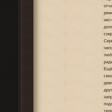
отч
рем
нес
дол
сок
Сер
чел
люб
рад
Ещё
смо
дев
дру
зап
под
тел