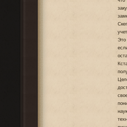
что
зак
заме
Ске
уче
Это
есл
ост
Кст
полу
Цел
дос
сво
пон
нау
тех