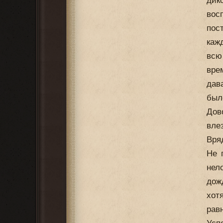
дик
вос
пос
каж
всю
вре
дав
было
Дов
вле
Вря
Не 
нел
дож
хот
рав