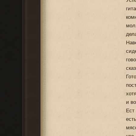
Усп
гита
ком
мол
дел
Нав
сид
гов
ска
Гот
пос
хотя
и в
Ест
ест
мяс