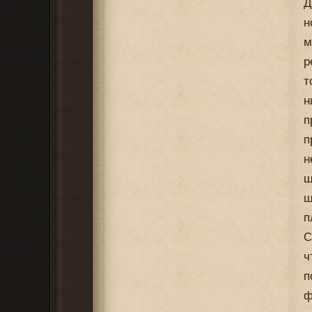
Д
н
м
р
т
н
п
п
н
ш
ш
п
С
ч
п
ф