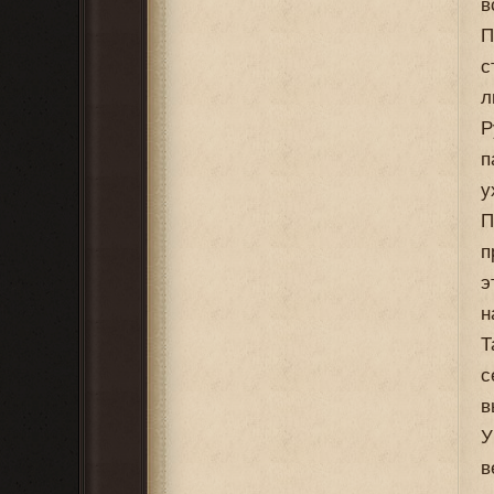
в
П
с
л
Р
п
у
П
п
э
н
Т
с
в
У
в