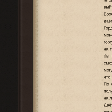
пищ
выйт
Воо
даё
Гор
мон
гор
на 
бы 
смо
мог
что 
По 
пол
на л
Даё