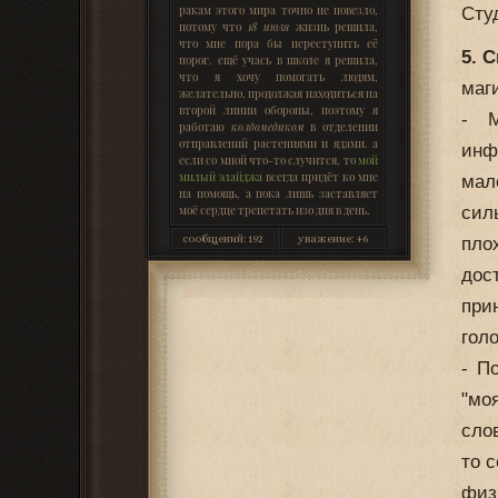
ракам этого мира точно не повезло,
Сту
потому что
18 июля
жизнь решила,
что мне пора бы переступить её
5. 
порог. ещё учась в школе я решила,
что я хочу помогать людям,
маг
желательно, продолжая находиться на
второй линии обороны, поэтому я
- М
работаю
колдомедиком
в отделении
отправлений растениями и ядами. а
инф
если со мной что-то случится, то
мой
милый элайджа
всегда придёт ко мне
мал
на помощь, а пока лишь заставляет
моё сердце трепетать изо дня в день.
сил
сообщений:
192
уважение:
+6
пло
дос
при
гол
- П
"мо
сло
то 
физ