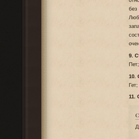
отн
без
Люб
зап
сос
оче
9. 
Пет;
10.
Гет;
11.
С
Д