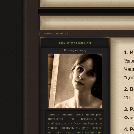
2015-05-19 01:45:25
TRACY MACMILLAN
i'll take you away
1. 
Эдв
Чащ
"цок
2. 
20;
3. Р
пока некоторые
личное звание:
Фав
пытаются во всеуслышание
сообщить, что я бешеный барсук, я
успею протянуть вам руку, говоря,
4. 
что зовут меня
трэйси макмиллан
.