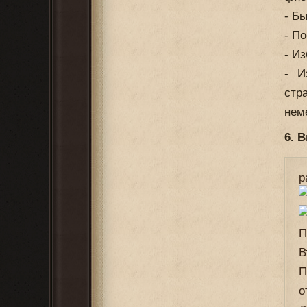
- Бы
- По
- И
- И
стр
нем
6. 
р
П
В
П
о