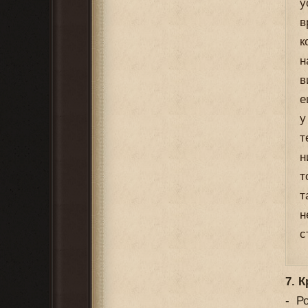
у
в
к
н
в
е
у
т
н
т
т
н
с
7. 
- Р