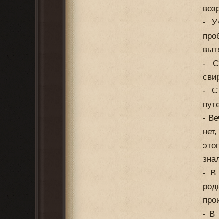
воз
- У
про
выт
- С
сви
- С
пут
- В
нет
это
знал
- В
род
про
- В