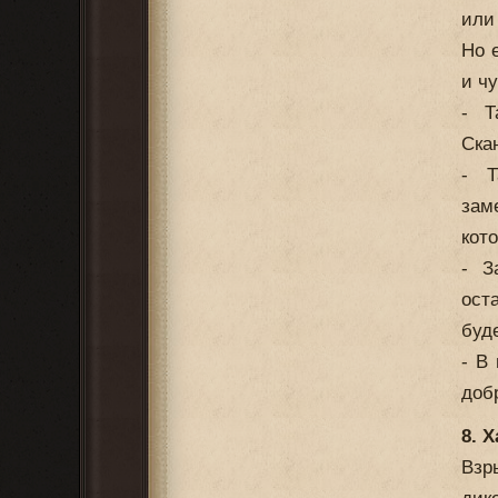
или
Но 
и ч
- Т
Ска
- Т
зам
кот
- З
ост
буде
- В
доб
8. 
Взр