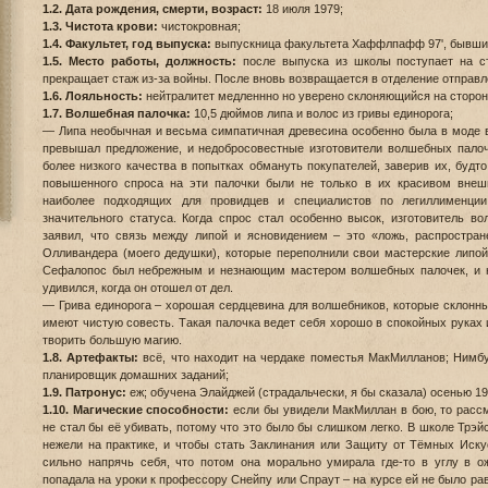
1.2. Дата рождения, смерти, возраст:
18 июля 1979;
1.3. Чистота крови:
чистокровная;
1.4. Факультет, год выпуска:
выпускница факультета Хаффлпафф 97', бывший
1.5. Место работы, должность:
после выпуска из школы поступает на ст
прекращает стаж из-за войны. После вновь возвращается в отделение отправл
1.6. Лояльность:
нейтралитет медленнно но уверено склоняющийся на сторон
1.7. Волшебная палочка:
10,5 дюймов липа и волос из гривы единорога;
— Липа необычная и весьма симпатичная древесина особенно была в моде в
превышал предложение, и недобросовестные изготовители волшебных пало
более низкого качества в попытках обмануть покупателей, заверив их, будто
повышенного спроса на эти палочки были не только в их красивом внешн
наиболее подходящих для провидцев и специалистов по легиллименци
значительного статуса. Когда спрос стал особенно высок, изготовитель 
заявил, что связь между липой и ясновидением – это «ложь, распростра
Олливандера (моего дедушки), которые переполнили свои мастерские липой
Сефалопос был небрежным и незнающим мастером волшебных палочек, и ни
удивился, когда он отошел от дел.
— Грива единорога – хорошая сердцевина для волшебников, которые склонны
имеют чистую совесть. Такая палочка ведет себя хорошо в спокойных руках 
творить большую магию.
1.8. Артефакты:
всё, что находит на чердаке поместья МакМилланов; Нимбу
планировщик домашних заданий;
1.9. Патронус:
еж; обучена Элайджей (страдальчески, я бы сказала) осенью 19
1.10. Магические способности:
если бы увидели МакМиллан в бою, то рассм
не стал бы её убивать, потому что это было бы слишком легко. В школе Трэй
нежели на практике, и чтобы стать Заклинания или Защиту от Тёмных Иску
сильно напрячь себя, что потом она морально умирала где-то в углу в ож
попадала на уроки к профессору Снейпу или Спраут – на курсе ей не было ра