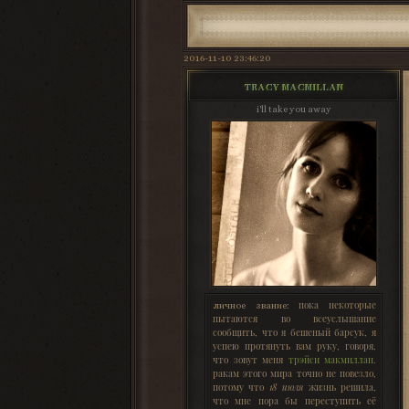
2016-11-10 23:46:20
TRACY MACMILLAN
i'll take you away
пока некоторые
личное звание:
пытаются во всеуслышание
сообщить, что я бешеный барсук, я
успею протянуть вам руку, говоря,
что зовут меня
трэйси макмиллан
.
ракам этого мира точно не повезло,
потому что
18 июля
жизнь решила,
что мне пора бы переступить её