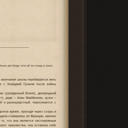
_________________
d boxes and things we're all too young to know.
 окончания школы перебирается жить
уже с Элайджей Грэмом после войны
ан (урожденный Бонне), двоюродный
т), дядя – Алан МакМиллан, кузен –
й и разношерстный, пересекается с
олгое время, проходя через ссоры и
одила стажировку во Франции, именно
 то, что она является чистокровным
оего замужества, она оставила себе