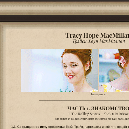
Tracy Hope MacMilla
Трэйси Хоуп МакМиллан
laura spencer
____________________________________________________
ЧАСТЬ 1. ЗНАКОМСТВ
I. The Rolling Stones – She's a Rainbow
she comes in colours everywhere! she combs her hair, she's like
1.1. Сокращенное имя, прозвища:
Трэй, Трэйс, партизанка и всё, что придёт