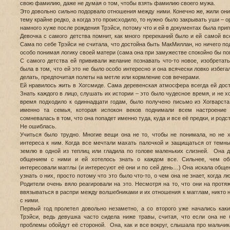
свою фамилию, даже не думая о том, чтобы взять фамилию своего мужа.
Это довольно сильно подорвало отношения между ними. Конечно же, жили они
тему крайне редко, а когда это происходило, то нужно было закрывать уши – 
намного хуже после рождения Трэйси, потому что и ей в документах была пр
Девочка с самого детства помнит, как много пререканий было и ей самой вс
Сама по себе Трэйси не считала, что достойна быть МакМиллан, но ничего под
особо понимая логику своей матери (сама она при замужестве спокойно бы п
С самого детства ей прививали желание познавать что-то новое, изобретат
была в том, что ей это не было особо интересно и она всячески ловко избегал
делать, предпочитая полеты на метле или кормление сов вечерами.
Ей нравилось жить в Хогсмиде. Сама деревенская атмосфера всегда ей дос
Знать каждого в лицо, слушать их истории – это было чудесное время, и не х
время подходило к одиннадцати годам, было получено письмо из Хогварст
именно та семья, которая испокон веков поднимали всем настроени
сомневалась в том, что она попадет именно туда, куда и все её предки, и родст
Не ошиблась.
Учиться было трудно. Многие вещи она не то, чтобы не понимала, но не х
интереса к ним. Когда все мечтали махать палочкой и защищаться от темн
землю в одной из теплиц или гладила по голове маленьких слизней. Она 
общением с ними и ей хотелось знать о каждом все. Сильнее, чем об
интересовали магглы (и интересуют её они и по сей день…) Она искала обще
узнать о них, просто потому что это было что-то, о чем она не знает, когда 
Родители очень вяло реагировали на это. Несмотря на то, что они на протя
ввязываться в распри между волшебниками и их отношения к магглам, никто н
с ними.
Первый год пролетел довольно незаметно, а со второго уже начались как
Трэйси, ведь девушка часто сидела ниже травы, считая, что если она не 
проблемы обойдут её стороной. Она, как и все вокруг, слышала про мальчи