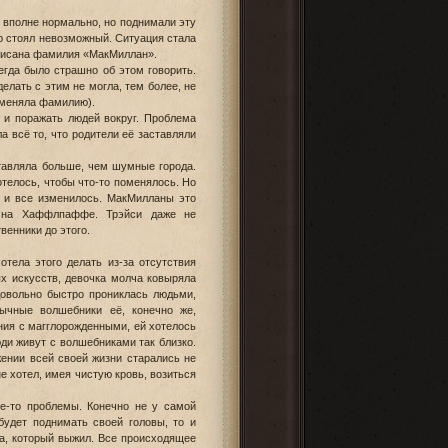
 вполне нормально, но поднимали эту
ор стоял невозможный. Ситуация стала
иписана фамилия «МакМиллан».
егда было страшно об этом говорить.
елать с этим не могла, тем более, не
оменяла фамилию).
ь и поражать людей вокруг. Проблема
а всё то, что родители её заставляли
тавляла больше, чем шумные города.
отелось, чтобы что-то поменялось. Но
а и все изменилось. МакМилланы это
е на Хаффлпаффе. Трэйси даже не
венники до этого.
отела этого делать из-за отсутствия
ых искусств, девочка молча ковыряла
довольно быстро прониклась людьми,
ычные волшебники её, конечно же,
ния с магглорожденными, ей хотелось
люди живут с волшебниками так близко.
жении всей своей жизни старались не
е хотел, имея чистую кровь, возиться
ие-то проблемы. Конечно не у самой
будет поднимать своей головы, то и
ка, который выжил. Все происходящее