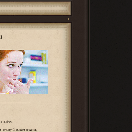
1
n
_________________
О
 a rainbow.
 в голову близким людям;