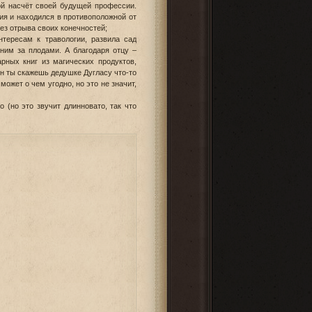
ой насчёт своей будущей профессии.
ния и находился в противоположной от
ез отрыва своих конечностей;
ересам к травологии, развила сад
ним за плодами. А благодаря отцу –
арных книг из магических продуктов,
ин ты скажешь дедушке Дугласу что-то
может о чем угодно, но это не значит,
(но это звучит длинновато, так что