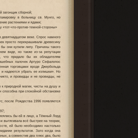
 загонщик сборной;
ажировку в больницу св. Мунго, но
ение растениями и ядами;
у «тот-что-против-темной-стороны»
 девятнадцатом веке. Спрос намного
чек просто перекрашивали древесину
 бы они купили липу. Причины такого
ем виде, но также из-за репутации
и, что придало бы их обладателям
волшебных палочек Артуро Сефалопос
ненная торговцами вроде Джербольда
 и надеются убрать ее излишки». Но
кто, и провидцы и не провидцы, не
 к природной магии, чисты на душу и
и способна при спокойной обстановке
с; после Рождества 1996 появляется
97;
еялись бы ей в лицо, а Тёмный Лорд
си вытягивала всё быстрее на теории,
сств, ей было необходимо настолько
идании результатов. Зато когда она
вных, а совместив два плюс два, было