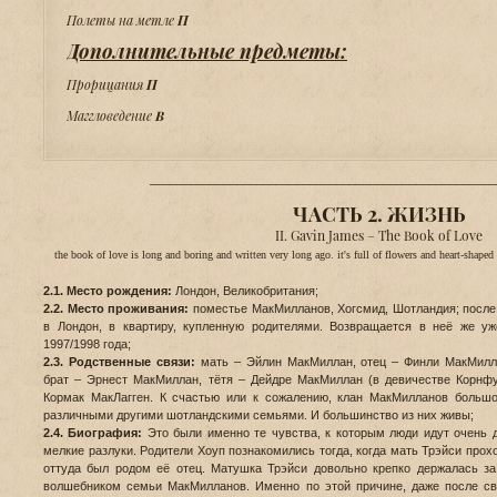
Полеты на метле
П
Дополнительные предметы:
Прорицания
П
Маггловедение
В
____________________________________________________
ЧАСТЬ 2. ЖИЗНЬ
II. Gavin James – The Book of Love
the book of love is long and boring and written very long ago. it's full of flowers and heart-shape
2.1. Место рождения:
Лондон, Великобритания;
2.2. Место проживания:
поместье МакМилланов, Хогсмид, Шотландия; после
в Лондон, в квартиру, купленную родителями. Возвращается в неё же 
1997/1998 года;
2.3. Родственные связи:
мать – Эйлин МакМиллан, отец – Финли МакМилл
брат – Эрнест МакМиллан, тётя – Дейдре МакМиллан (в девичестве Корнфу
Кормак МакЛагген. К счастью или к сожалению, клан МакМилланов большо
различными другими шотландскими семьями. И большинство из них живы;
2.4. Биография:
Это были именно те чувства, к которым люди идут очень д
мелкие разлуки. Родители Хоуп познакомились тогда, когда мать Трэйси прох
оттуда был родом её отец. Матушка Трэйси довольно крепко держалась за
волшебником семьи МакМилланов. Именно по этой причине, даже после св