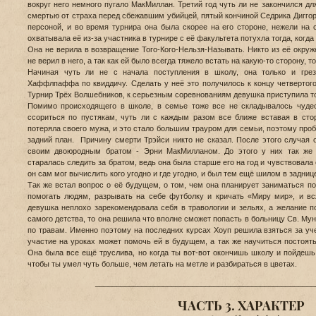
вокруг него немного пугало МакМиллан. Третий год чуть ли не закончился д
смертью от страха перед сбежавшим убийцей, пятый кончиной Седрика Дигг
персоной, и во время турнира она была скорее на его стороне, нежели на с
охватывала её из-за участника в турнире с её факультета потухла тогда, когда
Она не верила в возвращение Того-Кого-Нельзя-Называть. Никто из её окруже
не верил в него, а так как ей было всегда тяжело встать на какую-то сторону, 
Начиная чуть ли не с начала поступления в школу, она только и гре
Хаффлпаффа по квиддичу. Сделать у неё это получилось к концу четвертого 
Турнир Трёх Волшебников, к серьезным соревнованиям девушка приступила то
Помимо происходящего в школе, в семье тоже все не складывалось чуде
ссориться по пустякам, чуть ли с каждым разом все ближе вставая в сто
потеряла своего мужа, и это стало большим трауром для семьи, поэтому про
задний план. Причину смерти Трэйси никто не сказал. После этого случая
своим двоюродным братом - Эрни МакМилланом. До этого у них так же 
старалась следить за братом, ведь она была старше его на год и чувствовала 
он сам мог вычислить кого угодно и где угодно, и был тем ещё шилом в задниц
Так же встал вопрос о её будущем, о том, чем она планирует заниматься по
помогать людям, разрывать на себе футболку и кричать «Миру мир», и вс
девушка неплохо зарекомендовала себя в травологии и зельях, а желание 
самого детства, то она решила что вполне сможет попасть в больницу Св. Му
по травам. Именно поэтому на последних курсах Хоуп решила взяться за учеб
участие на уроках может помочь ей в будущем, а так же научиться постоять
Она была все ещё труслива, но когда ты вот-вот окончишь школу и пойдешь 
чтобы ты умел чуть больше, чем летать на метле и разбираться в цветах.
____________________________________________________
ЧАСТЬ 3. ХАРАКТЕР