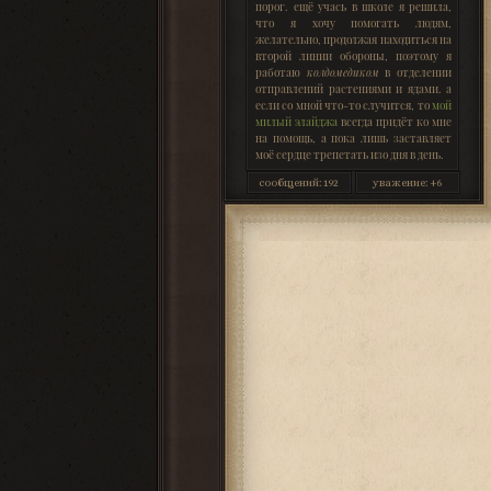
порог. ещё учась в школе я решила,
что я хочу помогать людям,
желательно, продолжая находиться на
второй линии обороны, поэтому я
работаю
колдомедиком
в отделении
отправлений растениями и ядами. а
если со мной что-то случится, то
мой
милый элайджа
всегда придёт ко мне
на помощь, а пока лишь заставляет
моё сердце трепетать изо дня в день.
сообщений:
192
уважение:
+6