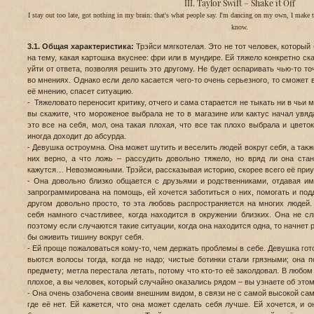
III. Taylor Swift – Shake it Off
I stay out too late, got nothing in my brain: that's what people say. I'm dancing on my own, I make 
know.
3.1. Общая характеристика:
Трэйси мягкотелая. Это не тот человек, который
на тему, какая картошка вкуснее: фри или в мундире. Ей тяжело конкретно ска
уйти от ответа, позволяя решить это другому. Не будет оспаривать чью-то то
во мнениях. Однако если дело касается чего-то очень серьезного, то сможет в
её мнению, спасет ситуацию.
- Тяжеловато переносит критику, отчего и сама старается не тыкать ни в чьи 
вы скажите, что мороженое выбрала не то в магазине или кактус начал увяд
это все на себя, мол, она такая плохая, что все так плохо выбрала и цвето
иногда доходит до абсурда.
- Девушка остроумна. Она может шутить и веселить людей вокруг себя, а такж
них верно, а что ложь – рассудить довольно тяжело, но вряд ли она стан
кажутся… Невозможными. Трэйси, рассказывая историю, скорее всего её приу
- Она довольно близко общается с друзьями и родственниками, отдавая и
запрограммирована на помощь, ей хочется заботиться о них, помогать и подд
другом довольно просто, то эта любовь распространяется на многих людей
себя намного счастливее, когда находится в окружении близких. Она не с
поэтому если случаются такие ситуации, когда она находится одна, то начнет 
бы оживить тишину вокруг себя.
- Ей проще пожаловаться кому-то, чем держать проблемы в себе. Девушка готов
вьются волосы тогда, когда не надо; чистые ботинки стали грязными; она 
предмету; метла перестала летать, потому что кто-то её заколдовал. В любом 
плохое, а вы человек, который случайно оказались рядом – вы узнаете об это
- Она очень озабочена своим внешним видом, в связи не с самой высокой сам
где её нет. Ей кажется, что она может сделать себя лучше. Ей хочется, и о