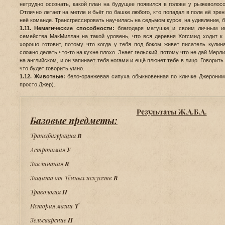
нетрудно осознать, какой план на будущее появился в голове у рыжеволос
Отлично летает на метле и бьёт по башке любого, кто попадал в поле её зре
неё команде. Трансгрессировать научилась на седьмом курсе, на удивление, б
1.11. Немагические способности:
благодаря матушке и своим личным инт
семейства МакМиллан на такой уровень, что вся деревня Хогсмид ходит к 
хорошо готовит, потому что когда у тебя под боком живет писатель кулин
сложно делать что-то на кухне плохо. Знает гельский, потому что не дай Мерл
на английском, и он запинает тебя ногами и ещё плюнет тебе в лицо. Говорить 
что будет говорить умно.
1.12. Животные:
бело-оранжевая сипуха обыкновенная по кличке Джеронимо 
просто Джер).
Результаты Ж.А.Б.А.
Базовые предметы:
Трансфигурация
В
Астрономия
У
Заклинания
В
Защита от Тёмных искусств
В
Травология
П
История магии
Т
Зельеварение
П