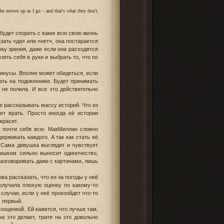
the moves up as I go – and that's what they don't
 будет спорить с вами всю свою жизнь
зать «да» или «нет», она постарается
чку зрения, даже если они расходятся
зять себя в руки и выбрать то, что по
минусы. Вполне может обидеться, если
ать на подоконнике. Будет принимать
к не полила. И все это действительно
е рассказывать массу историй. Что из
ет врать. Просто иногда её истории
красит.
м почти себя всю. МакМиллан словно
ерживать каждого. А так как стать её
. Сама девушка выглядит и чувствует
лишком сильно выносит одиночество,
разговаривать даже с картинами, лишь
а рассказать, что из-за погоды у неё
получила плохую оценку по какому-то
случае, если у неё произойдет что-то
м первый.
ооценкой. Ей кажется, что лучше там,
на это делает, тратя на это довольно