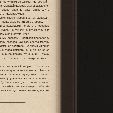
ля неё уходом со школы, четвертый –
ори. Молодой человек был выдающейся
тороне Гарри Поттера. Гордость, что
 этот человек умер.
ния, кроме избранных (или дураков),
то проще было остаться в стороне.
зила надеждами попасть в сборную
курса, но так как на пятом году был
лько на шестом курсе.
сным образом. Родители продолжали
рону развода. Однако сестра матери
блемы её родителей на время ушли на
 она стала намного чаще общаться со
не было плохих отношений, Трэйси
ответственность, не смотря на то, что
е.
сле окончания Хогвартса. Ей хочется
ячески делать жизнь лучше. Так как
помочь всем и каждому живет в ней с
нго в будущем в качестве специалиста
у. Ей казалось, что только активное
 за себя в свете последних событий.
во взрослую жизнь, хочется, все же,
_________________