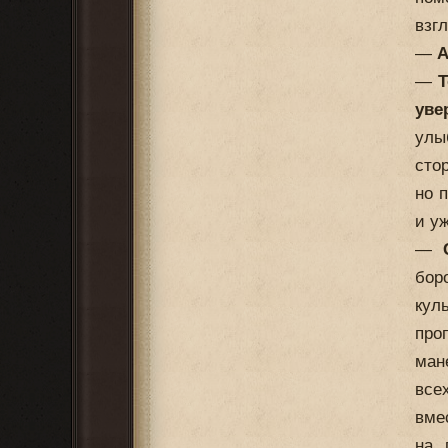
взгл
—
А
—
Т
уве
улы
сто
но 
и у
—
бор
кул
про
ман
все
вме
на 