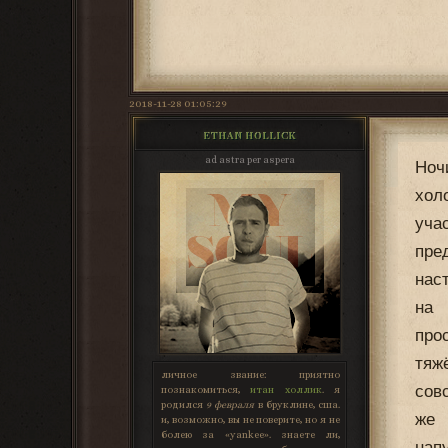
2018-11-28 01:05:29
ETHAN HOLLICK
ad astra per aspera
Ноч
хол
уча
пре
нас
на 
про
тяж
личное звание:
приятно
сов
познакомиться,
итан холлик
. я
родился
9 февраля
в бруклине, сша.
же 
и, возможно, вы не поверите, но я не
болею за «yankee». знаете ли,
нап