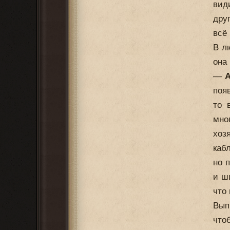
вид
дру
всё
В л
она
—
А
поя
то 
мно
хоз
каб
но 
и ш
что
Вып
что