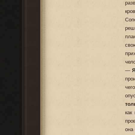
раз
кро
Соп
реш
пла
сво
при
чел
—
Я
про
че
опу
тол
как
про
она