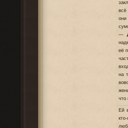
зак
всё
они
сумк
—
над
её 
час
вхо
на 
вов
жен
что
Ей 
кто
люб