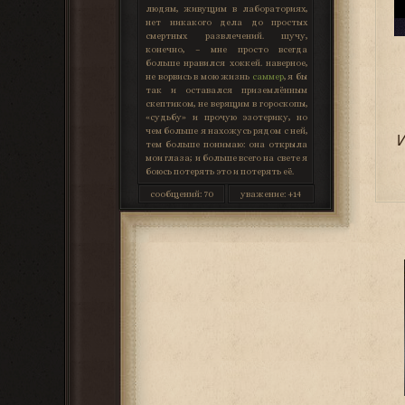
людям, живущим в лабораториях,
нет никакого дела до простых
смертных развлечений. шучу,
конечно, – мне просто всегда
больше нравился хоккей. наверное,
не ворвись в мою жизнь
саммер
, я бы
так и оставался приземлённым
скептиком, не верящим в гороскопы,
«судьбу» и прочую эзотерику, но
чем больше я нахожусь рядом с ней,
И
тем больше понимаю: она открыла
мои глаза; и больше всего на свете я
боюсь потерять это и потерять её.
сообщений:
70
уважение:
+14