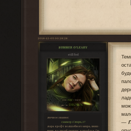
2018-12-05 00:28:28
SUMMER O'LEARY
still feel
Тем
ост
буд
пал
дер
лад
мож
мал
личное звание:
—
саммер о'лири, 27
лара крофт волшебного мира, винк-
опу
винк до твоей смерти; somedays i'm