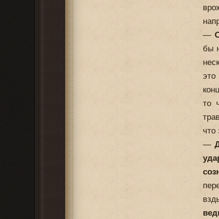
вро
нап
—
О
бы 
нес
это
кон
то 
тра
что
—
уда
соз
пер
взд
вед