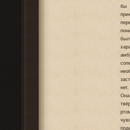
бы 
при
пер
пон
был
хар
амб
соп
нео
зас
нет.
Она
твё
рто
чув
под