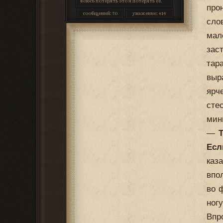
боюсь потерять это и потерять её.
про
сообщений:
70
уважение:
+14
сло
мал
зас
тар
выр
ярч
сте
мин
—
Т
Есл
каз
впо
во 
ног
Впр