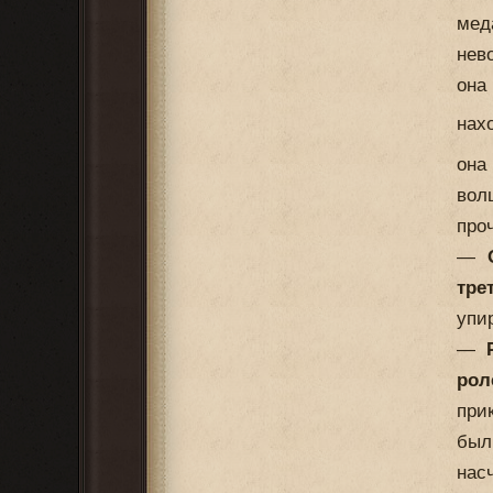
мед
нев
она
нах
она
вол
про
—
тре
упи
—
рол
при
был
нас