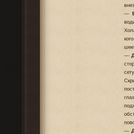
вне
—
вод
Хол
ког
шее
—
сто
сет
Скр
пос
гла
под
обс
пов
—