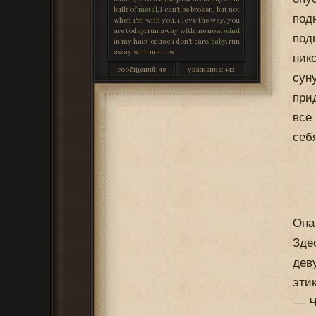
built of
metal
, i can't be broken, but not
под
when i'm with you. i love the way, you
are today, run away with me now.
wind
под
in my hair, 'cause i don't care,
baby
, run
away with me now
ник
сообщений:
48
уважение:
+12
сун
при
всё
себя
Она
Зде
дев
эти
—
Ч