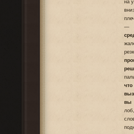
на 
вни
пле
сре
жал
рез
про
реш
пал
что
выз
вы 
лоб
сло
под