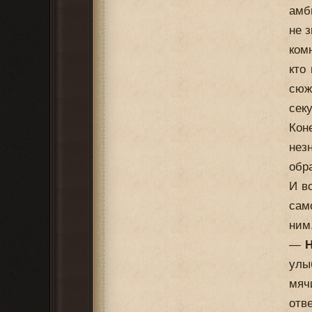
амб
не з
ком
кто
сюж
сек
Кон
нез
обр
И в
сам
ним
—
Н
улы
мяч
отв