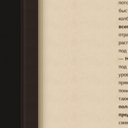
пот
быс
кол
все
отр
рас
под
—
Н
под
уро
пря
пон
так
пол
пре
сме