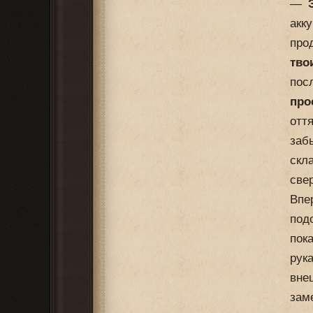
—
акк
про
тво
пос
про
отт
заб
скл
све
Впе
под
пок
рук
вне
зам