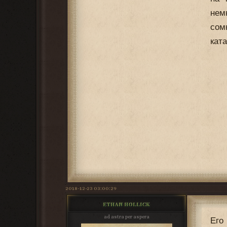
нем
сом
ката
2018-12-23 03:00:29
ETHAN HOLLICK
ad astra per aspera
Его