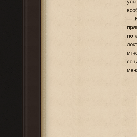
улы
воо
—
пря
по 
лок
мгн
соц
меня