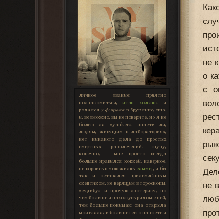
Как
слу
про
ист
не 
о к
с о
личное звание:
приятно
вол
познакомиться,
итан холлик
. я
родился
9 февраля
в бруклине, сша.
рес
и, возможно, вы не поверите, но я не
болею за «yankee». знаете ли,
кер
людям, живущим в лабораториях,
нет никакого дела до простых
рыж
смертных развлечений. шучу,
конечно, – мне просто всегда
сек
больше нравился хоккей. наверное,
не ворвись в мою жизнь
саммер
, я бы
Дел
так и оставался приземлённым
скептиком, не верящим в гороскопы,
не 
«судьбу» и прочую эзотерику, но
люб
чем больше я нахожусь рядом с ней,
тем больше понимаю: она открыла
про
мои глаза; и больше всего на свете я