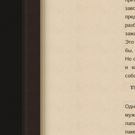
зав
пре
раз
заж
Это
бы,
Но 
и к
соб
T
Одн
муж
лап
пак