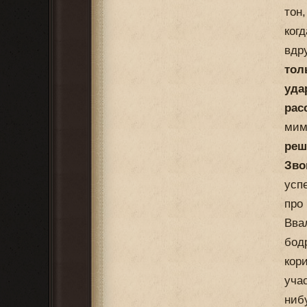
тон
ког
вдр
тол
уда
рас
мим
реш
Зво
усп
про
Вва
бод
кор
уча
ниб