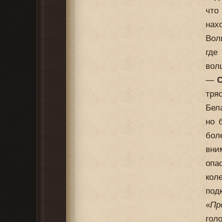
что
нах
Вол
где
вол
—
С
тря
Бел
но 
бол
вни
опа
кол
под
«
Пр
гол