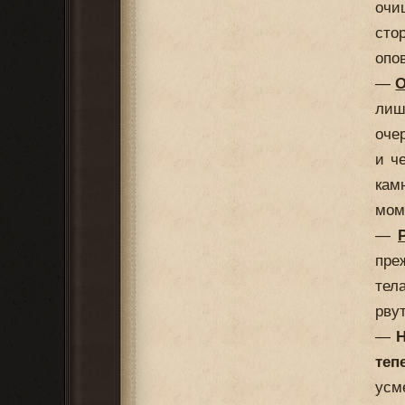
очи
сто
опо
—
О
лиш
оче
и ч
кам
мом
—
пре
тел
рву
—
Н
теп
усм