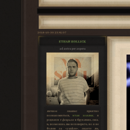
2018-10-30 23:41:07
ETHAN HOLLICK
ad astra per aspera
личное звание:
приятно
познакомиться,
итан холлик
. я
родился
9 февраля
в бруклине, сша.
и, возможно, вы не поверите, но я не
болею за «yankee». знаете ли,