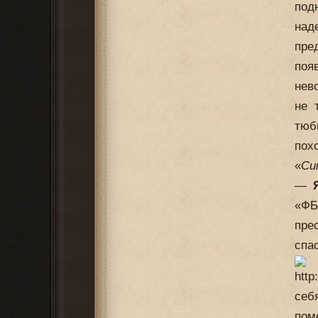
под
над
пре
поя
нев
не 
тюб
пох
«
Си
—
«ФБ
пре
спа
себ
пом