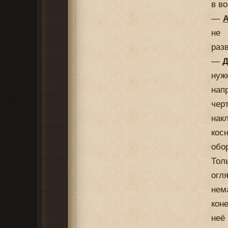
в в
—
А
не 
разв
—
Д
нуж
нап
чер
нак
кос
обор
Тол
огл
нем
кон
неё