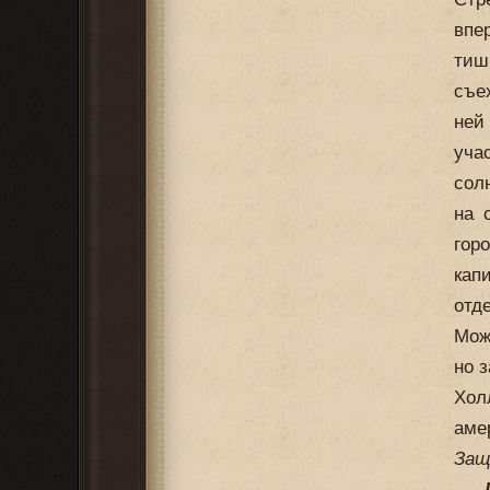
впе
тиш
съе
ней
уча
сол
на 
гор
кап
отд
Мож
но 
Хол
аме
Защ
—