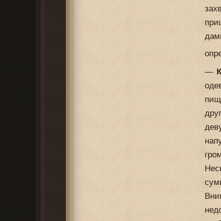
зах
при
дам
опре
—
К
оде
пищ
дру
дев
нап
гро
Нес
сум
Вни
нед