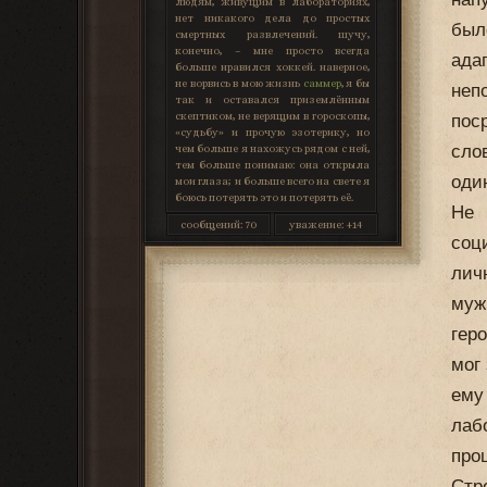
людям, живущим в лабораториях,
нет никакого дела до простых
был
смертных развлечений. шучу,
конечно, – мне просто всегда
ада
больше нравился хоккей. наверное,
не ворвись в мою жизнь
саммер
, я бы
неп
так и оставался приземлённым
скептиком, не верящим в гороскопы,
пос
«судьбу» и прочую эзотерику, но
сло
чем больше я нахожусь рядом с ней,
тем больше понимаю: она открыла
оди
мои глаза; и больше всего на свете я
боюсь потерять это и потерять её.
Не 
сообщений:
70
уважение:
+14
соц
лич
муж
гер
мог
ему
лаб
про
Стр