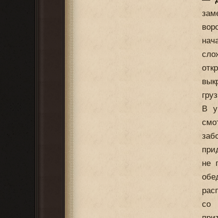
зам
вор
нач
сло
отк
вык
гру
В у
смо
заб
при
не 
обе
рас
со 
при