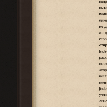
попр
пыт
под
прод
не д
же д
сто
отп
[in
расх
скаж
«хор
вест
появ
[ind
учащ
лиц