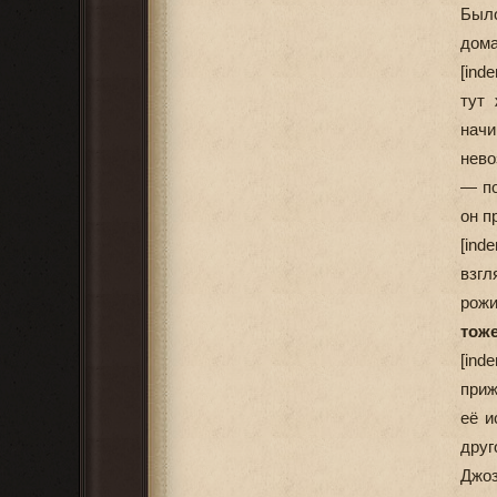
Было
дома
[ind
тут 
нач
нево
— по
он п
[ind
взгл
рож
тоже
[ind
приж
её и
дру
Джоз