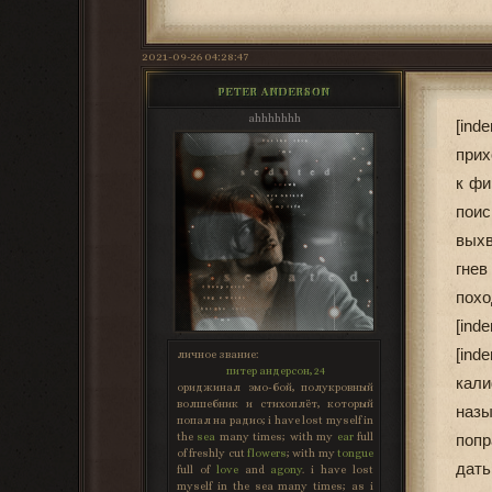
2021-09-26 04:28:47
PETER ANDERSON
ahhhhhhh
[ind
прих
к фи
поис
выхв
гнев
похо
[ind
[ind
личное звание:
питер андерсон, 24
кали
ориджинал эмо-бой, полукровный
волшебник и стихоплёт, который
наз
попал на радио; i have lost myself in
the
sea
many times; with my
ear
full
попр
of freshly cut
flowers
; with my
tongue
дать
full of
love
and
agony
. i have lost
myself in the sea many times; as i