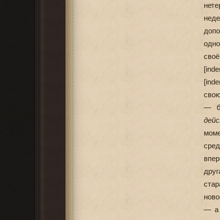
нете
неде
допо
одно
своё
[ind
[ind
сво
— б
дей
моме
сред
впер
друг
стар
ново
— а 