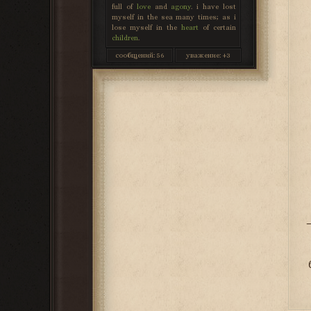
full of
love
and
agony
. i have lost
myself in the sea many times; as i
lose myself in the
heart
of certain
children
.
сообщений:
56
уважение:
+3