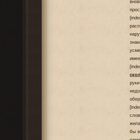
внов
прос
[ind
расп
нару
знак
усме
имее
[ind
ско
рук
недо
обер
[ind
слов
жела
бы в
одно