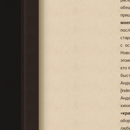
обещ
при
моег
пос
стар
с ос
Ново
эгои
кто 
быс
Анде
[ind
Анде
хих
«кр
обор
любы