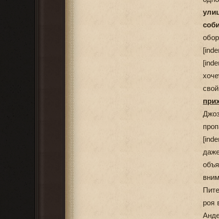
ули
соб
обор
[ind
[ind
хоче
сво
при
Джо
проп
[ind
даж
объ
вним
Пите
роя 
Анде