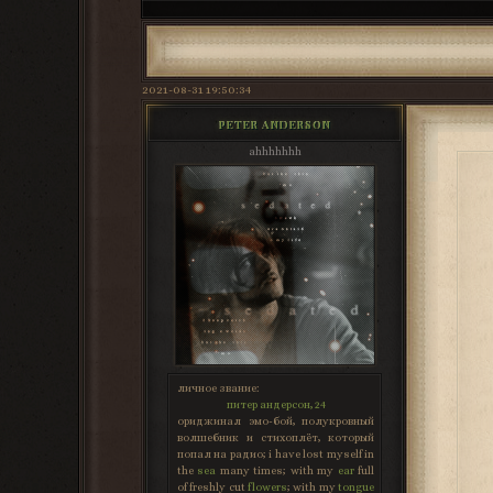
2021-08-31 19:50:34
PETER ANDERSON
ahhhhhhh
личное звание:
питер андерсон, 24
ориджинал эмо-бой, полукровный
волшебник и стихоплёт, который
попал на радио; i have lost myself in
the
sea
many times; with my
ear
full
of freshly cut
flowers
; with my
tongue