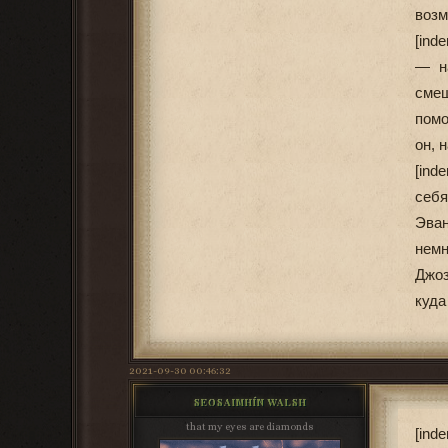
возм
[ind
— на
смеш
помо
он, 
[ind
себя
Эван
немн
Джоз
куда
2021-09-30 00:46:32
SEOSAIMHÍN WALSH
that my eyes are diamonds
[ind