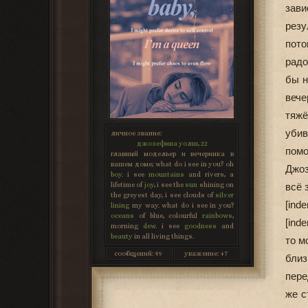
зав
резу
пото
радо
бы н
вече
тяжё
уби
личное звание:
джозефина уолш, 22
пом
главный модельер и вечеринка в
вашем доме; what do i see in you? oh
Джоз
boy
. i see
mountains
and rivers, a
lifetime of
joy
, i see the
sun
shining on
всё 
the greyest day, i see clouds of
silver
[ind
lining
my way. what do i see in you?
oceans
of blue, colourful
rainbows
,
[ind
morning
dew
. i see
goodness
and
beauty
in all living things.
то м
сообщений:
49
уважение:
+7
бли
пере
же с