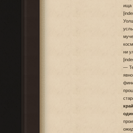
ища 
[ind
Уолш
услы
муч
косм
ни у
[ind
— Те
явно
фини
прош
стар
кра
оди
прои
ожид