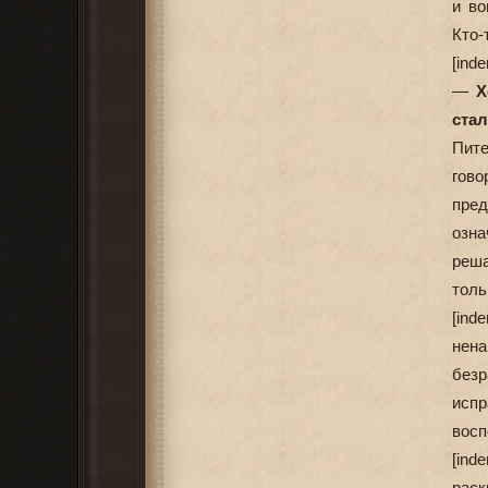
и во
Кто-
[ind
—
Х
ста
Пите
гово
пред
озна
реша
толь
[ind
нен
безр
исп
восп
[ind
раск