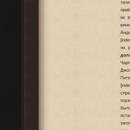
теле
прий
их в
вини
Анде
[ind
на 
дол
Чар
Джоз
Пите
[ind
спр
поуж
было
ост
заго