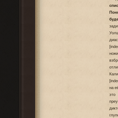
спи
Пон
буд
зади
Уол
диас
[ind
ножи
взбр
отли
Кали
[ind
на е
это
пре
дикт
глу