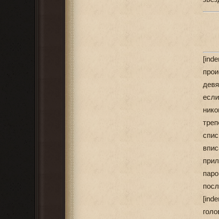
[in
про
девя
если
нико
треп
спис
впис
прил
паро
посл
[ind
гол