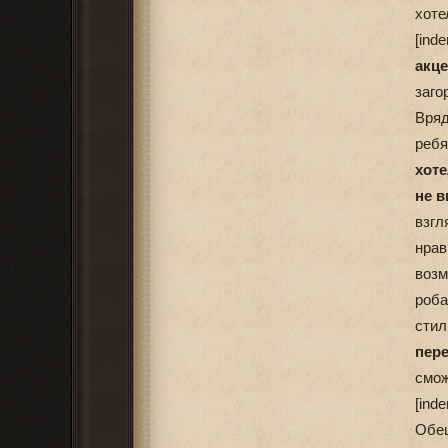
хоте
[ind
акце
заго
Вряд
ребя
хот
не 
взгл
нрав
возм
роба
сти
пере
смож
[ind
Обещ