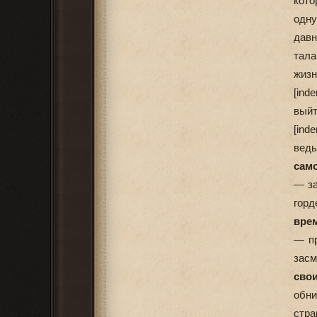
кото
одну
давн
тала
жизн
[ind
выйт
[ind
ведь
сам
— за
горд
вре
— пр
засм
сво
обни
стра