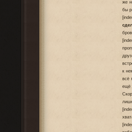
же н
бы р
[ind
сде
бров
[in
проп
друз
встр
к не
всё 
ещё 
Скор
лишн
[ind
хват
[ind