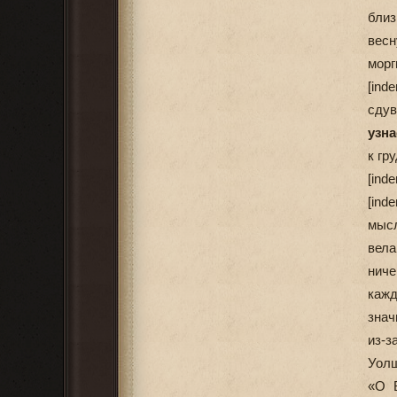
близ
весн
морг
[ind
сдув
узна
к гр
[ind
[ind
мысл
вела
ниче
каж
знач
из-з
Уолш
«О Б