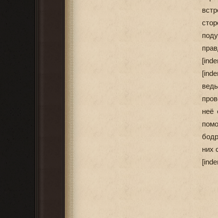
встр
стор
поду
прав
[ind
[ind
ведь
пров
неё 
помо
бодр
них 
[ind