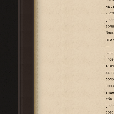
на с
чьег
[ind
волш
бол
что 
— ш
зава
[ind
таки
за т
вопр
пров
виде
«б».
[ind
совс