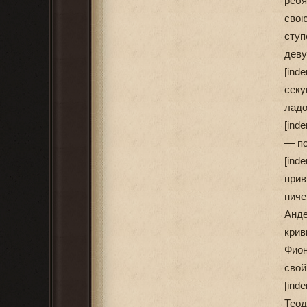
ребя
сво
ступ
деву
[ind
сек
ладо
[ind
— по
[ind
прив
ниче
Анде
крив
Фион
свой
[ind
Теод