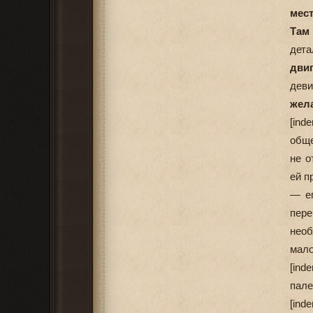
мест
Там 
дета
двиг
дев
жел
[ind
обще
не о
ей п
— ег
пере
необ
мало
[ind
пале
[ind