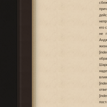
сбе
при
дей
непр
его 
не 
Андж
жизн
[ind
обра
Шарл
наде
влия
[ind
отве
[ind
пост