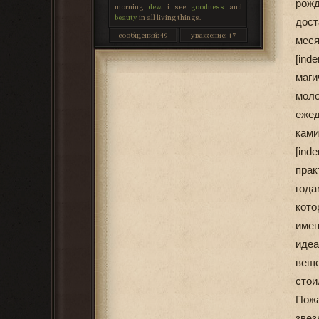
рожд
morning
dew
. i see
goodness
and
beauty
in all living things.
дост
сообщений:
49
уважение:
+7
меся
[ind
маги
моло
еже
ками
[ind
прак
год
кото
име
идеа
веще
стои
Пож
звез