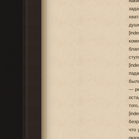
наки
зада
хват
душн
[ind
ком
бла
ступ
[in
пада
было
— ре
оста
того
[ind
безр
что 
оказ