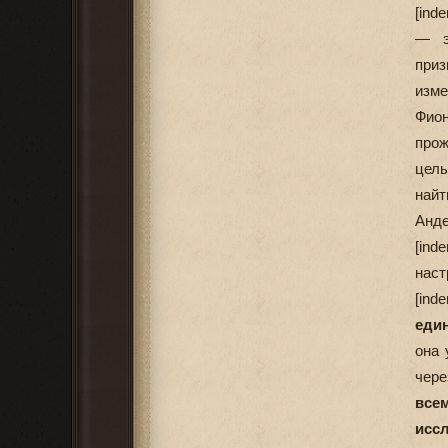
[ind
— э
при
изме
Фио
прож
целы
найт
Анде
[ind
наст
[ind
еди
она 
чере
все
исс