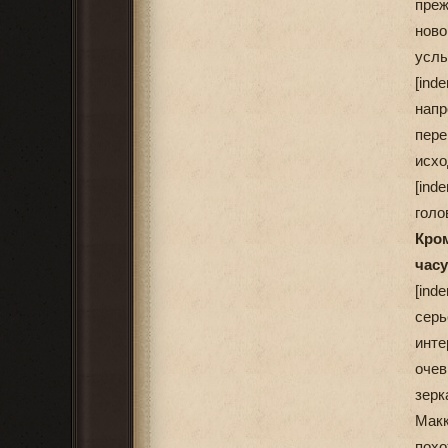
преж
ново
усл
[ind
напр
пере
исхо
[ind
голо
Кро
часу
[ind
серь
инте
оче
зерк
Макк
похо