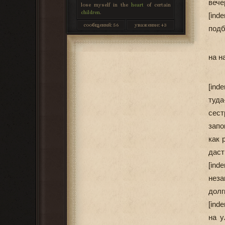
вече
lose myself in the
heart
of certain
children
.
[ind
сообщений:
56
уважение:
+3
подб
на н
[ind
туда
сест
запо
как 
даст
[ind
неза
долг
[ind
на у