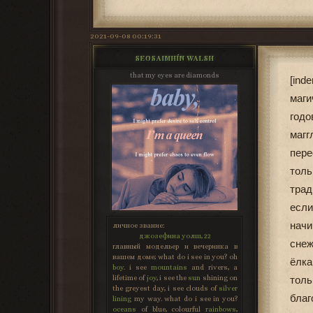
2021-09-08 00:19:31
SEOSAIMHÍN WALSH
that my eyes are diamonds
[ind
маги
годо
магг
пере
тол
трад
если
начи
личное звание:
джозефина уолш, 22
снеж
главный модельер и вечеринка в
вашем доме; what do i see in you? oh
ёлка
boy
. i see
mountains
and rivers, a
lifetime of
joy
, i see the
sun
shining on
толь
the greyest day, i see clouds of
silver
бла
lining
my way. what do i see in you?
oceans
of blue, colourful
rainbows
,