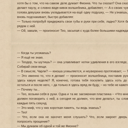
хотя бы о том, что на самом деле думает Фионна. Что ты сказал? Она ска
делает паузу, и словно видя кивок волшебника, добавляет, — А о своих ч
голова девушки вновь укладывается на ещё одну подушку, — Не узнаешь,
вновь подскакивает, быстро добавляя:
— Только попробуй придержать свои губы и руки при себе, ладно? Хотя 
рядом с ней.
— Ой, завали, — произносит Тео, засыпая с куда более большими надежд
— Когда ты уезжаешь?
— Я ещё не знаю.
— Теодор, ты шутишь? — она улавливает нотки удивления в его взгляде,
Собирай свои вещи.
— В смысле, Чарли? — юноша ухмыляется, и неуверенно протягивает, — 
— Это именно то, что я делаю! — произносит волшебница, поставив ру
здесь какую неделю? Я, конечно, готова тебя поселить здесь хоть до
остаться и после него, – да только я здесь вряд ли буду, – но тебе не каже
— Почему ты...
— Тео, возьми себя в руки. Одна и та же заезженная пластинка – «Что мн
должен поговорить с ней, а сегодня не должен, что мне делать», ты сло
каждые пять секунд.
— Это миф, что у них короткая память, ты ведь знаешь?
— Тео!
— Что, если она не захочет меня слушать? Что, если закроет дверь
попросить прощение?
— Мы думаем об одной и той же Фионне?