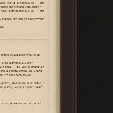
зала, что ты не любишь её? — она
увствах она сказала хоть слово? —
 пока не поговоришь с ней, — она
бы первые пять минут присутствия
ами.
 отчего складывает руки груди, —
Ты что, выгоняешь меня?
ки в бока, — Ты уже ошиваешься
 конца своего стажа, да можешь
тся, что тебе пора домой?
е делать, Фионна меня не любит, я
вно рыбка, которая теряет память
 перед моим носом, не успей я