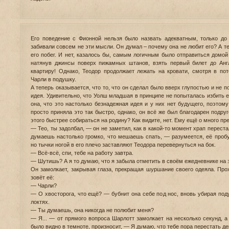
Его поведение с Фионной нельзя было назвать адекватным, только до 
забивали совсем не эти мысли. Он думал – почему она не любит его? А те
его побег. И нет, казалось бы, самым логичным было отправиться домой
натянув джинсы поверх пижамных штанов, взять первый билет до Анг
квартиру! Однако, Теодор продолжает лежать на кровати, смотря в по
Чарли в подушку.
А теперь оказывается, что то, что он сделал было вверх глупостью и не п
идея. Удивительно, что Уолш младшая в принципе не попыталась избить ег
она, что это настолько безнадежная идея и у них нет будущего, поэтом
просто приняла это так быстро, однако, он всё же был благодарен подруг
этого быстрее собираться на родину? Как видите, нет. Ему ещё о много пр
— Тео, ты задолбал, — он не заметил, как в какой-то момент храп пере
думаешь настолько громко, что мешаешь спать, — разумеется, её проб
но тычки ногой в его плечо заставляют Теодора перевернуться на бок.
— Всё-всё, спи, тебе на работу завтра.
— Шутишь? А я то думаю, что я забыла отметить в своём ежедневнике на 
Он замолкает, закрывая глаза, прекращая шуршание своего одеяла. Про
зовёт её:
— Чарли?
— О хвосторога, что ещё? — бубнит она себе под нос, вновь убирая под
локтях.
— Ты думаешь, она никогда не полюбит меня?
— Я... — от прямого вопроса Шарлотт замолкает на несколько секунд, а
было видно в темноте, произносит, — Я думаю, что тебе пора перестать де