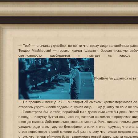
— Тео? — сначала удивлёно, но почти что сразу лицо волшебницы расп
Теодор МакМиллан! — громко кричит Шарлотт, бросая тяжелую рабо
светловолосая разбирается и прыгает на юношу так
[/float]еле умудряется остат
— Не прошло и месяца, а? — он вторит ей смехом, крепко переживая её 
стараясь убрать и себя подальше, кривя лицо, — Фу-у, кому-то явно не п
— Посмотрела бы на тебя, поработай ты с драконами хотя бы день. Это т
в носу, — в шутку бухтит она, наконец, вставая на землю, и продолжая ш
с ног до головы. Действительно, меньше месяца. Уолш писала письма дом
уходило родителям, другое Джозефине, и если кто-то подумал, что она 
стоит пересмотреть своё мнение ещё раз, потому что только недавно он
о том, что теперь ей нужно будет запоминать новый адрес, раз та нацелен