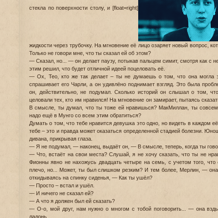
стекла по поверхности столу, и [float=right]
жидкости через трубочку. На мгновение её лицо озаряет новый вопрос, ко
Только не говори мне, что ты сказал ей об этом?
— Сказал, но... — он делает паузу, потыкав пальцем симит, смотря как с 
этим решил, что будет отличной идеей поцеловать её.
— Ох, Тео, кто же так делает – ты не думаешь о том, что она могла 
спрашивает его Чарли, а он удивлёно поднимает взгляд. Это была пробл
он, действительно, не подумал. Сколько историй он слышал о том, чт
целовали тех, кто им нравился! На мгновение он замирает, пытаясь сказа
В смысле, ты думал, что ты тоже ей нравишься? МакМиллан, ты совсем
надо ещё в Мунго со всем этим обратиться?
Думать о том, что тебе нравится девушка это одно, но видеть в каждом е
тебе – это и правда может оказаться определенной стадией болезни. Юно
дивана, прикрывая глаза.
— Я не подумал, — наконец, выдаёт он, — В смысле, теперь, когда ты гово
— Что, встаёт на свои места? Слушай, я не хочу сказать, что ты не нр
Фионны явно не нахожусь двадцать четыре на семь, с учетом того, что 
плечо, но... Может, ты был слишком резким? И тем более, Мерлин, — она 
откидываясь на спинку сиденья, — Как ты ушёл?
— Просто – встал и ушёл.
— И ничего не сказал ей?
— А что я должен был ей сказать?
— О-о, мой друг, нам нужно о многом с тобой поговорить... — она взды
ладонь.