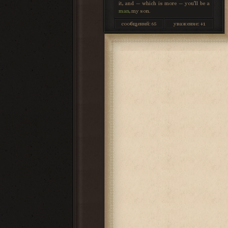
it, and — which is more — you’ll be a
man
, my son.
сообщений:
65
уважение:
+1