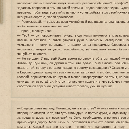
насколько письма вообще могут заменить реальное общение? Телефон? 
задалась вопросом о том, по какой причине Теодор появился здесь. Одна
времени, чтобы задаться этой мыслью, и успев добежать до своей сумки 
вернуться обратно, Чарли произносит:
— Рассказывай, — сразу же ловя удивлённый взгляд друга, она прыснула
чтобы выпить со мной чай, верно?
— Брось, я соскучился.
— Тео? — он поворачивает голову, видя нотки волнения в глазах под
пальцы в затылок, а затем убирает руки в карманы, оглядываясь по
ухмыляется – если не знать, что находится за невидимым барьером, к
нескольких метрах от двоих волшебников, то наверняка можно было 
чешуйчатые хвосты.
— Не сегодня. У нас ещё будет время поговорить об этом, ладно? — ве
Англии до Румынии, он думал о том, что должен был сказать волшебни
сказать той, которую оставил позади по своему возвращению? Сколько уг
в Европе, однако, вряд ли семья не попытается найти его быстрее, чем з
головой, переключаясь на, пусть и менее интересующие её темы, но всё
если да, то где остаётся. И стоит только ему подметить, что всё, что у не
собственной персоной, девушка кивает головой, ухмыльнувшись.
— Будешь спать на полу. Помнишь, как в в детстве? — она смеётся, откр
вперёд. Не смотря на то, что дети жили друг на против друга, иногда кому
за пределы дома, а у родителей не было необходимости волноваться з
прямо через дорогу. Маленьким он оставался в комнате близнецов прям
комнаты. Каждый раз они шутили, что всё, что находится на полу –