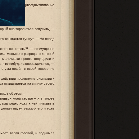
[/float]вытягивание
торый она торопиться озвучить, —
него осыпается кунжут, — Но перед
этого не хотеть?! — возмущенно
ема меньшего разряда, о которой
о мальчишки просто подходили и
ть что-нибудь членораздельное, —
 с ума сошёл в своей голове, не
ё действии проявление симпатии к
ша откидывается на спинку своего
ришь об этом...
авишься моей сестре – я в голове
сама редко хожу к ней плакать в
делает паузу, зеркаля его и тоже
хает, вертя головой, и поднимая