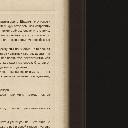
разговора с Шарлотт его голову
перь думает о том, как исправить
 прямо сейчас, соскочить с пола,
лии и выбить дверь с ноги в её
толок, слыша приглушенный храп
отому, что признание – это плохая
о за чувства к сестре; думает ли
у нет вариантов беспокойства или
е за сказанные слова. Стал ли от
едстояло подумать.
стал быть назойливым шумом, — Ты
уждение было лишь совпадением,
завтра.
ходит пару минут прежде, чем он
ушку от лица и приподнимаясь на
 затем улыбнувшись, что явно не
ржать всё в своей голове и узнать