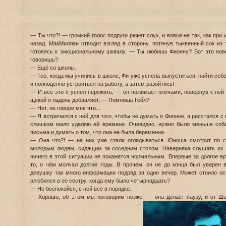
— Ты что?! — громкий голос подруги режет слух, и вовсе не так, как при
назад. МакМиллан отводит взгляд в сторону, потянув тыквенный сок из 
готовясь к эмоциональному шквалу, — Ты любишь Фионну? Вот это ново
говоришь?
— Ещё со школы.
— Тео, когда мы учились в школе, Фи уже успела выпуститься, найти себе
и полноценно устроиться на работу, а затем разойтись!
— И всё это я успел пережить, — он пожимает плечами, повернув к ней 
щекой о ладонь добавляет, — Помнишь Гейл?
— Нет, не говори мне что...
— Я встречался с ней для того, чтобы не думать о Фионне, а расстался с 
слишком мало уделяю ей времени. Очевидно, нужно было меньше соби
письма и думать о том, что она не была беременна.
— Она что?! — на них уже стали оглядываться. Юноша смотрит по с
молодым людям, сидящим за соседним столом. Наверняка слушать их р
ничего в этой ситуации не покажется нормальным. Впервые за долгое в
то, о чём молчал долгие годы. В прочем, он не до конца был уверен 
девушку так много информации подряд за один вечер. Может стоило ос
влюбился в её сестру, когда ему было четырнадцать?
— Не беспокойся, с ней всё в порядке.
— Хорошо, об этом мы поговорим позже, — она делает паузу, и от Ш