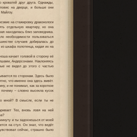
о кроватей друг друга. Однажды,
 повис на дверце, и больше они
 Майлзу.
иезжие на стажировку драконологи
ять отдельную квартиру, но она
рая находилась близ заповедника.
ло необходимости пользоваться
ьшинстве случаев добиралась до
 из шкафа полотенца, кидая их на
оша качает головой в сторону её
олшами, Андерсонами. Наклоняясь
рые не видел до этого с частью
дывается по сторонам. Здесь было
тно, что именно она здесь живёт.
у, и не понимал, как за короткое
л почему – словно высекла кусок
со мной? В смысле, если ты не
ривает Тео, вновь ловя на ней
ма?
 минуту и ты задохнешься от моей
тся на стул. Он знал, что ведёт
чувствовал сейчас, страшно было