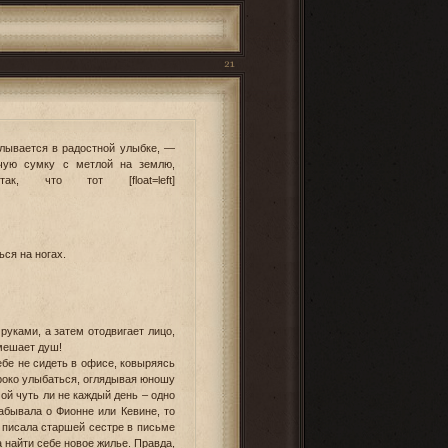
21
лывается в радостной улыбке, —
чую сумку с метлой на землю,
, что тот [float=left]
ься на ногах.
руками, а затем отодвигает лицо,
омешает душ!
ебе не сидеть в офисе, ковыряясь
ироко улыбаться, оглядывая юношу
ой чуть ли не каждый день – одно
забывала о Фионне или Кевине, то
а писала старшей сестре в письме
а найти себе новое жилье. Правда,