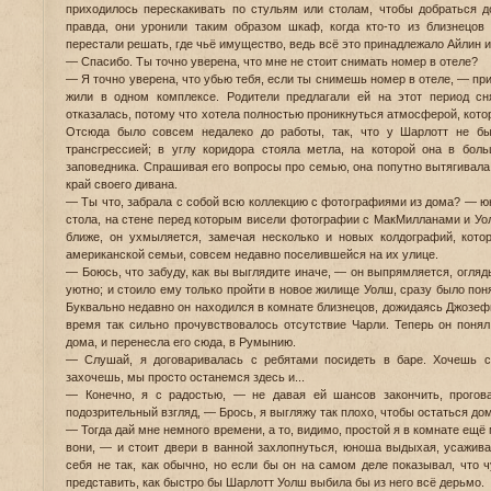
приходилось перескакивать по стульям или столам, чтобы добраться д
правда, они уронили таким образом шкаф, когда кто-то из близнецов
перестали решать, где чьё имущество, ведь всё это принадлежало Айлин и
— Спасибо. Ты точно уверена, что мне не стоит снимать номер в отеле?
— Я точно уверена, что убью тебя, если ты снимешь номер в отеле, — пр
жили в одном комплексе. Родители предлагали ей на этот период сн
отказалась, потому что хотела полностью проникнуться атмосферой, кото
Отсюда было совсем недалеко до работы, так, что у Шарлотт не бы
трансгрессией; в углу коридора стояла метла, на которой она в бол
заповедника. Спрашивая его вопросы про семью, она попутно вытягивала
край своего дивана.
— Ты что, забрала с собой всю коллекцию с фотографиями из дома? — юн
стола, на стене перед которым висели фотографии с МакМилланами и У
ближе, он ухмыляется, замечая несколько и новых колдографий, кото
американской семьи, совсем недавно поселившейся на их улице.
— Боюсь, что забуду, как вы выглядите иначе, — он выпрямляется, огля
уютно; и стоило ему только пройти в новое жилище Уолш, сразу было поня
Буквально недавно он находился в комнате близнецов, дожидаясь Джозефин
время так сильно прочувствовалось отсутствие Чарли. Теперь он поня
дома, и перенесла его сюда, в Румынию.
— Слушай, я договаривалась с ребятами посидеть в баре. Хочешь 
захочешь, мы просто останемся здесь и...
— Конечно, я с радостью, — не давая ей шансов закончить, прогова
подозрительный взгляд, — Брось, я выгляжу так плохо, чтобы остаться до
— Тогда дай мне немного времени, а то, видимо, простой я в комнате ещё
вони, — и стоит двери в ванной захлопнуться, юноша выдыхая, усаживае
себя не так, как обычно, но если бы он на самом деле показывал, что 
представить, как быстро бы Шарлотт Уолш выбила бы из него всё дерьмо.