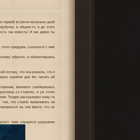
 их первой встречи несколько дней
трубочки, в общем-то, и до этого
сть так новость! И как давно ты
 этого придурка, съехаться с ним
голову обратно, и облокотившись
ней потому, что она решила, что я
рать корабли для Фи, писать ей
торонам, виновато улыбнувшись
азговор со стороны, и уж точно
ремя Теодор рассказывал кому-то
в том, что стоило вываливать на
тановиться на том факте, что он
арлотт тоже слышится шуршание