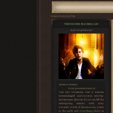
2018-09-22 22:17:42
THEODORE MACMILLAN
don't stop believin'
личное звание:
теодор макмиллан, 18
там где оставили, там и нашли,
начинающий магозоолог, мистер-
интересные-факты; if you can fill the
unforgiving minute with sixty
seconds' worth of distance
run
, yours
is the earth and
everything
, that’s in