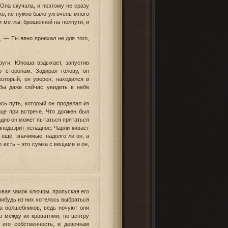
Она скучала, и поэтому не сразу
ко, не нужно было уж очень много
и метлы, брошенной на полпути, и
, — Ты явно приехал не для того,
руги. Юноша вздыхает, запустив
 сторонам. Задирая голову, он
оторый, он уверен, находился в
бы даже сейчас увидеть в небе
сь путь, который он проделал из
це при встрече. Что должен был
одно он может пытаться прятаться
аподозрит неладное. Чарли кивает
 ещё, значимые: надолго ли он, а
го есть – это сумка с вещами и он,
ывая замок ключом, пропуская его
-нибудь из них хотелось выбраться
а волшебников, ведь ночуют они
о между их кроватями, по центру
 его собственность; и девочкам